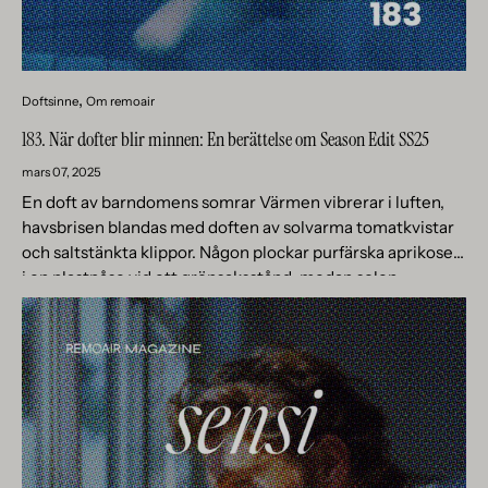
Doftsinne
Om remoair
183. När dofter blir minnen: En berättelse om Season Edit SS25
mars 07, 2025
En doft av barndomens somrar Värmen vibrerar i luften,
havsbrisen blandas med doften av solvarma tomatkvistar
och saltstänkta klippor. Någon plockar purfärska aprikoser
i en plastpåse vid ett grönsaksstånd, medan solen
långsamt sjunker bakom vita...