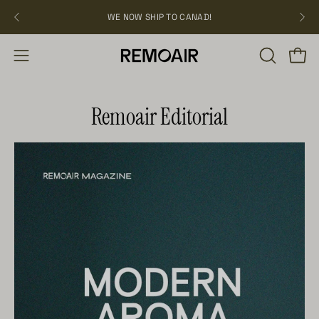
Hoppa
WE NOW SHIP TO CANAD!
över
ÖPPNA
Öppn
Öppna
SÖKFÄLT
navigation
Remoair Editorial