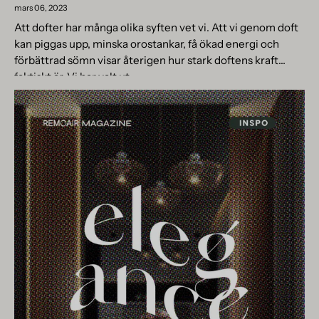
mars 06, 2023
Att dofter har många olika syften vet vi. Att vi genom doft
kan piggas upp, minska orostankar, få ökad energi och
förbättrad sömn visar återigen hur stark doftens kraft
faktiskt är. Vi har valt ut...