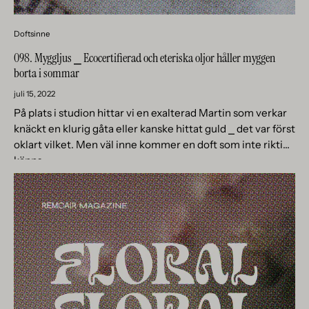
Doftsinne
098. Myggljus ⎯ Ecocertifierad och eteriska oljor håller myggen
borta i sommar
juli 15, 2022
På plats i studion hittar vi en exalterad Martin som verkar
knäckt en klurig gåta eller kanske hittat guld ⎯ det var först
oklart vilket. Men väl inne kommer en doft som inte riktigt
känns...