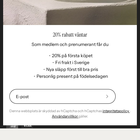
20% rabatt väntar
Som medlem och prenumerant får du
・20% på första köpet
・Fri frakt i Sverige
・Nya släpp först till bra pris
Språk
・Personlig present på födelsedagen
SV
© 2026,
Remoair
.
Alla rättigheter reserverade
Shopify
.
Köpvillkor
Prenumeration
Hållbarhet
Leverans
Retur & byte
20%
Integritet
Cookies
Returnera vara
rabatt
⎯
Denna webbplats är skyddad av hCaptcha och hCaptchas
integritetspolicy
.
Bli
Användarvillkor
gäller.
prenumerant