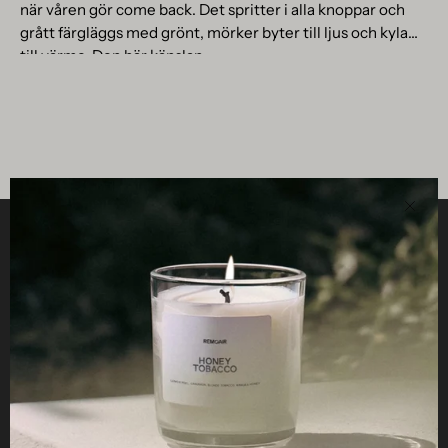
när våren gör come back. Det spritter i alla knoppar och
grått färgläggs med grönt, mörker byter till ljus och kyla
till värme. Den här känslan...
Stän
HJÄLPSAMT
STUDIO
ETHOS
FÖR RETAILERS