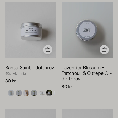
Svensktillverkad
Lavender
rumsdoft
Blossom
Santal
+
Saint
Patchouli
i
&
provstorlek
Citrepel®
med
-
metall
doftprov
finish.
Santal Saint - doftprov
Lavender Blossom +
Patchouli & Citrepel® -
40g | Aluminium
doftprov
80 kr
80 kr
Exklusivt
Verbena