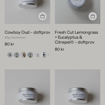
i
&
silvrig
Citrepel®
metallburk
-
på
doftprov
en
Cowboy Oud - doftprov
Fresh Cut Lemongrass
ljus,
+ Eucalyptus &
40g | Aluminium
ren
Citrepel® - doftprov
80 kr
bakgrund.
80 kr
Miljövänlig
Astral
teststorlek
Buds
av
lyxigt
doften
doftprov
Palo
i
Santo
vit