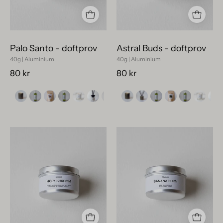
i
metall,
återvinningsbar
perfekt
plåt.
för
att
Palo Santo - doftprov
Astral Buds - doftprov
prova
40g | Aluminium
40g | Aluminium
nya
80 kr
80 kr
dofter.
Svensktillverkat
Miljövänligt
doftprov
doftprov
Holy
Banana
Shroom
Burn
i
i
liten
stilren
plåtburk
vit
på
design,