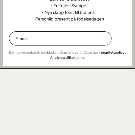
dofts karaktär, balans och uttryck. De gör det enklare att
・Fri frakt i Sverige
hitta rätt doft för just dig, oavsett om du söker något
・Nya släpp först till bra pris
luftigt och friskt, djupt och varmt eller mjukt och
・Personlig present på födelsedagen
kroppsnära. Doftprov är också ett sätt att bygga din egen
doftgarderob, steg för steg, utan stress.
20%
Ett genomtänkt sätt att låta doften tala för sig själv ⎯ innan
rabatt
⎯
Denna webbplats är skyddad av hCaptcha och hCaptchas
integritetspolicy
.
du väljer format.
Bli
Användarvillkor
gäller.
prenumerant
HJÄLPSAMT
STUDIO
ETHOS
FÖR RETAILERS