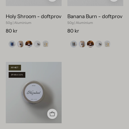
minimalistisk
tillverkat
vit
i
Holy Shroom - doftprov
Banana Burn - doftprov
etikett.
Sverige.
50g | Aluminium
50g | Aluminium
80 kr
80 kr
Hazelnut
NYHET
-
SPARA 50%
doftprov