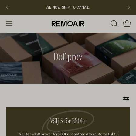
Hoppa
WE NOW SHIP TO CANAD!
NEW CUSTOMER 
över
ÖPPNA
Öppn
Öppna
SÖKFÄLT
navigation
Doftprov
Välj
5
Välj 5 för 280kr
för
280kr
Välj fem doftprover för 280kr, rabatten dras automatiskt i