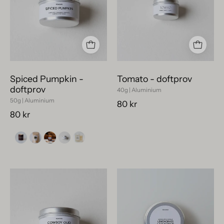
Pumpkin
med
vit
etikett
och
minimalistisk
Spiced Pumpkin -
Tomato - doftprov
finish.
doftprov
40g | Aluminium
50g | Aluminium
80 kr
80 kr
Litet
Fresh
lyxigt
Cut
doftprov
Lemongrass
Cowboy
+
Oud
Eucalyptus