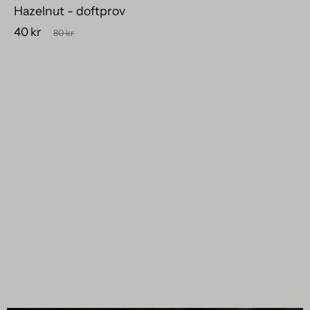
Hazelnut - doftprov
40 kr
80 kr