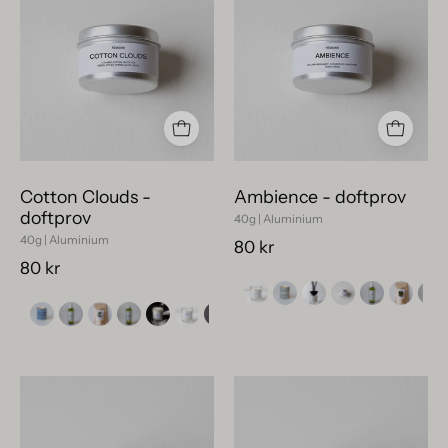
Doftprov
Ambience
Cotton
i
Clouds
silvrig
i
plåt,
silvrig
veganskt
metallbehållare
och
på
framtaget
vit
i
Cotton Clouds -
Ambience - doftprov
yta.
Sverige.
doftprov
40g | Aluminium
40g | Aluminium
80 kr
80 kr
Nightfall
Lavender
Cherries
Crush
doftprov
–