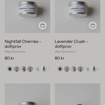
–
miljövänligt
veganskt
doftprov
och
i
svensktillverkat
liten
i
silvrig
återvinningsbar
plåtburk,
plåtburk.
40g.
Nightfall Cherries -
Lavender Crush -
doftprov
doftprov
40g | Aluminium
40g | Aluminium
80 kr
80 kr
Närbild
Tomato
på
-
doftprov
doftprov
Spiced