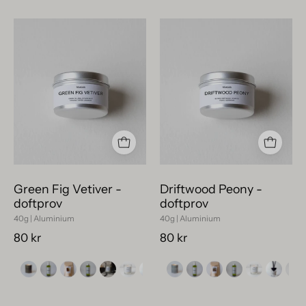
Stilrent
Driftwood
doftprov
Peony
Green
doftprov
Fig
i
Vetiver
plåt,
på
en
40
miljövänlig
gram
inredningsdetal
i
i
vit
litet
Green Fig Vetiver -
Driftwood Peony -
plåtburk,
format.
doftprov
doftprov
perfekt
40g | Aluminium
40g | Aluminium
för
80 kr
80 kr
test.