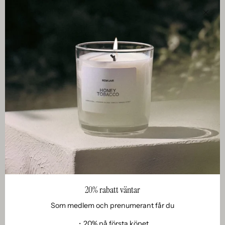
Stän
Doftprov ⎯ upptäck våra dofter innan du väljer
Doftprov är till för dig som vill uppleva en doft i lugn och ro
innan du bestämmer dig. Att välja doft handlar om mer än
noter på papper ⎯ det handlar om hur doften känns i ditt
hem, över tid och i olika stunder av dagen. Med doftprov
från Remoair får du möjlighet att utforska våra dofter på
20% rabatt väntar
ett personligt och kravlöst sätt.
Som medlem och prenumerant får du
Våra doftprov är framtagna för att ge en tydlig bild av varje
・20% på första köpet