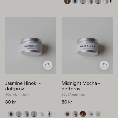
Jasmine
Veganskt
Hinoki
doftljusprov
doftprov
Midnight
–
Mocha,
en
40g,
vegansk
i
och
miljövänlig
miljövänlig
plåtförpacknin
liten
med
gåva
vit
Jasmine Hinoki -
Midnight Mocha -
i
etikett.
doftprov
doftprov
silvrig
40g | Aluminium
50g | Aluminium
plåt.
80 kr
80 kr