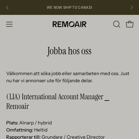
Hoppa
WE NOW SHIP TO CANAD!
över
ÖPPNA
Öppn
Öppna
SÖKFÄLT
navigation
Jobba hos oss
Välkommen att söka jobb eller samarbeten med oss. Just
nu har vi annonser ute för följande delar.
(LIA) International Account Manager ⎯
Remoair
Plats:
Alnarp / hybrid
Omfattning:
Heltid
Rapporterar till:
Grundare / Creative Director