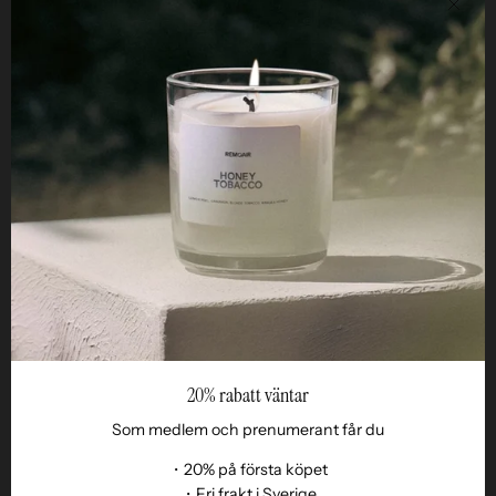
Stän
HJÄLPSAMT
STUDIO
ETHOS
FÖR RETAILERS
20% rabatt väntar
Som medlem och prenumerant får du
・20% på första köpet
・Fri frakt i Sverige