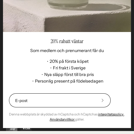
20% rabatt väntar
Som medlem och prenumerant får du
・20% på första köpet
・Fri frakt i Sverige
・Nya släpp först till bra pris
Språk
・Personlig present på födelsedagen
SV
© 2026,
Remoair
.
Alla rättigheter reserverade
Shopify
.
Köpvillkor
Prenumeration
Hållbarhet
Leverans
Retur & byte
20%
Integritet
Cookies
Returnera vara
rabatt
⎯
Denna webbplats är skyddad av hCaptcha och hCaptchas
integritetspolicy
.
Bli
Användarvillkor
gäller.
prenumerant