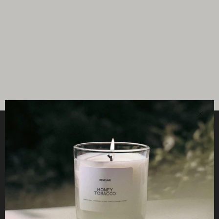
Stän
HJÄLPSAMT
STUDIO
ETHOS
FÖR RETAILERS