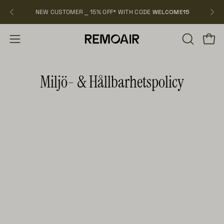
Hoppa
NEW CUSTOMER ⎯ 15% OFF* WITH CODE
WELCOME15
över
ÖPPNA
Öppn
Öppna
SÖKFÄLT
navigation
Miljö- & Hållbarhetspolicy