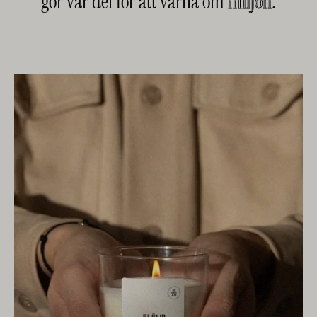
gör vår del för att värna om
miljön
.