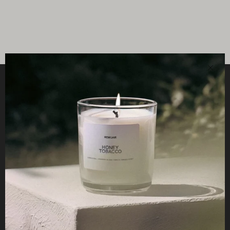
Stän
HJÄLPSAMT
STUDIO
ETHOS
FÖR RETAILERS