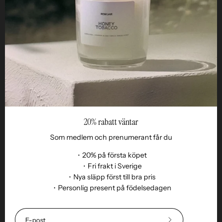
ETHOS
FÖR RETAILERS
20% rabatt väntar
Som medlem och prenumerant får du
・20% på första köpet
・Fri frakt i Sverige
・Nya släpp först till bra pris
Språk
・Personlig present på födelsedagen
SV
© 2026,
Remoair
.
Alla rättigheter reserverade
Shopify
.
Köpvillkor
Prenumeration
Hållbarhet
Leverans
Retur & byte