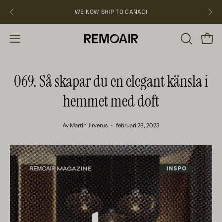
Hoppa
WE NOW SHIP TO CANAD!
över
ÖPPNA
Öppn
Öppna
SÖKFÄLT
navigation
069. Så skapar du en elegant känsla i
hemmet med doft
Av Martin Jirverus
februari 28, 2023