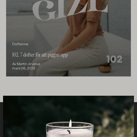
Doftsinne
102. 7 dofter för att piggas upp
Av Martin Jirverus
mars 06, 2023
Stän
HJÄLPSAMT
STUDIO