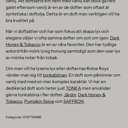
vanilj. Att doftsätta sitt hem med vanilj kan dock gå helt
galet eftersom vanilj är en av de dofter som oftast är
syntetiska i doftolja. Detta är en doft man verkligen vill ha
bra kvalitet på.
När vi doftsätter och har som fokus att skapa lyx och
elegans väljer vi ofta samma dofter om och om igen.
Dark
Honey & Tobacco
är en av våra favoriter. Den har tydliga
ackord från mörk lyxig honung samtidigt som den osar lyx
av mörka noter från tobak.
Om man vill ha lyxens lyx eller dofternas Rolce Roys
vänder man sig till
tonkabönan
. En doft som påminner om
vanilj med med en mer komplex karaktär. Vi har en
dedikerad doft som heter just
TONKA
men använder
gärna tonkaböna i fler dofter.
Jârdin
,
Dark Honey &
Tobacco
,
Pumpkin Spice
och
SAFFRON
.
Kategorier:
DOFTSINNE