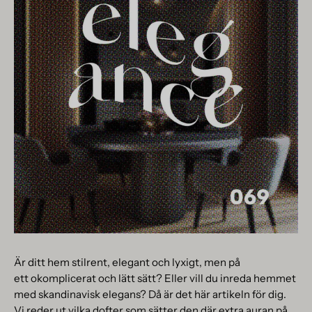
Är ditt hem stilrent, elegant och lyxigt, men på
ett okomplicerat och lätt sätt? Eller vill du inreda hemmet
med skandinavisk elegans? Då är det här artikeln för dig.
Vi reder ut vilka dofter som sätter den där extra auran på