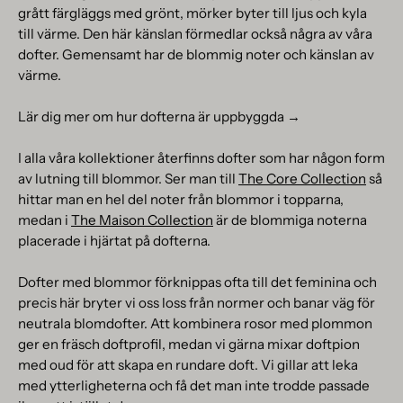
grått färgläggs med grönt, mörker byter till ljus och kyla
till värme. Den här känslan förmedlar också några av våra
dofter. Gemensamt har de blommig noter och känslan av
värme.
Lär dig mer om hur dofterna är uppbyggda →
I alla våra kollektioner återfinns dofter som har någon form
av lutning till blommor. Ser man till
The Core Collection
så
hittar man en hel del noter från blommor i topparna,
medan i
The Maison Collection
är de blommiga noterna
placerade i hjärtat på dofterna.
Dofter med blommor förknippas ofta till det feminina och
precis här bryter vi oss loss från normer och banar väg för
neutrala blomdofter. Att kombinera rosor med plommon
ger en fräsch doftprofil, medan vi gärna mixar doftpion
med oud för att skapa en rundare doft. Vi gillar att leka
med ytterligheterna och få det man inte trodde passade