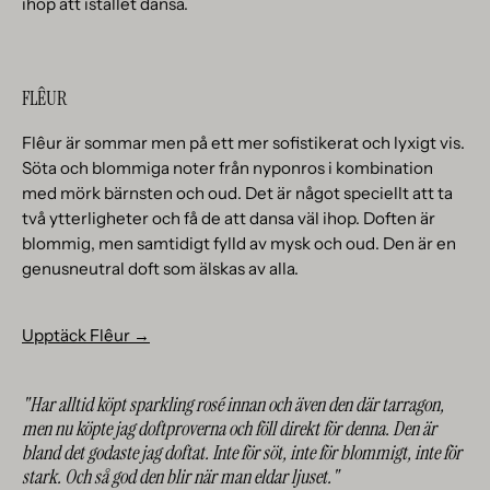
ihop att istället dansa.
FLÊUR
Flêur är sommar men på ett mer sofistikerat och lyxigt vis.
Söta och blommiga noter från nyponros i kombination
med mörk bärnsten och oud. Det är något speciellt att ta
två ytterligheter och få de att dansa väl ihop. Doften är
blommig, men samtidigt fylld av mysk och oud. Den är en
genusneutral doft som älskas av alla.
Upptäck Flêur →
"Har alltid köpt sparkling rosé innan och även den där tarragon,
men nu köpte jag doftproverna och föll direkt för denna. Den är
bland det godaste jag doftat. Inte för söt, inte för blommigt, inte för
stark. Och så god den blir när man eldar ljuset."