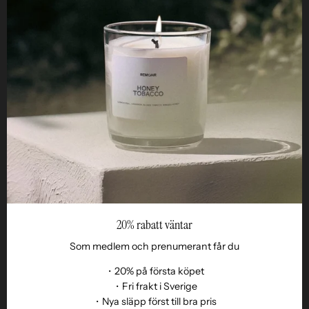
HJÄLPSAMT
STUDIO
ETHOS
FÖR RETAILERS
20% rabatt väntar
Som medlem och prenumerant får du
・20% på första köpet
・Fri frakt i Sverige
・Nya släpp först till bra pris