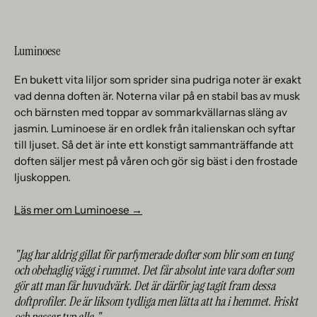
Luminoese
En bukett vita liljor som sprider sina pudriga noter är exakt
vad denna doften är. Noterna vilar på en stabil bas av musk
och bärnsten med toppar av sommarkvällarnas släng av
jasmin. Luminoese är en ordlek från italienskan och syftar
till ljuset. Så det är inte ett konstigt sammanträffande att
doften säljer mest på våren och gör sig bäst i den frostade
ljuskoppen.
Läs mer om Luminoese →
"Jag har aldrig gillat för parfymerade dofter som blir som en tung
och obehaglig vägg i rummet. Det får absolut inte vara dofter som
gör att man får huvudvärk. Det är därför jag tagit fram dessa
doftprofiler. De är liksom tydliga men lätta att ha i hemmet. Friskt
och passar typ alla."