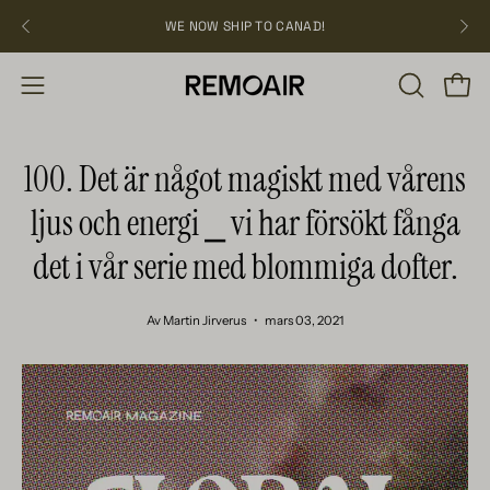
Hoppa
WE NOW SHIP TO CANAD!
över
ÖPPNA
Öppn
Öppna
SÖKFÄLT
navigation
100. Det är något magiskt med vårens
ljus och energi ⎯ vi har försökt fånga
det i vår serie med blommiga dofter.
Av Martin Jirverus
mars 03, 2021