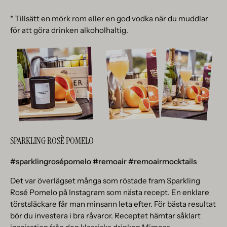
* Tillsätt en mörk rom eller en god vodka när du muddlar
för att göra drinken alkoholhaltig.
SPARKLING ROSÈ POMELO
#sparklingrosépomelo #remoair #remoairmocktails
Det var överlägset många som röstade fram Sparkling
Rosé Pomelo på Instagram som nästa recept. En enklare
törstsläckare får man minsann leta efter. För bästa resultat
bör du investera i bra råvaror. Receptet hämtar såklart