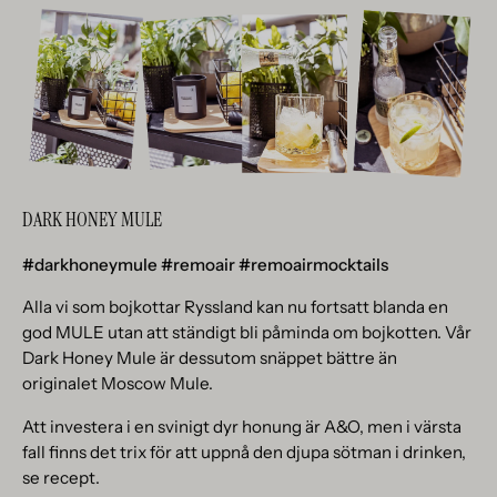
DARK HONEY MULE
#darkhoneymule #remoair #remoairmocktails
Alla vi som bojkottar Ryssland kan nu fortsatt blanda en
god MULE utan att ständigt bli påminda om bojkotten. Vår
Dark Honey Mule är dessutom snäppet bättre än
originalet Moscow Mule.
Att investera i en svinigt dyr honung är A&O, men i värsta
fall finns det trix för att uppnå den djupa sötman i drinken,
se recept.