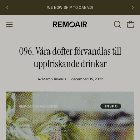
Hoppa
WE NOW SHIP TO CANAD!
över
ÖPPNA
Öppn
Öppna
SÖKFÄLT
navigation
096. Våra dofter förvandlas till
uppfriskande drinkar
Av Martin Jirverus
december 05, 2022