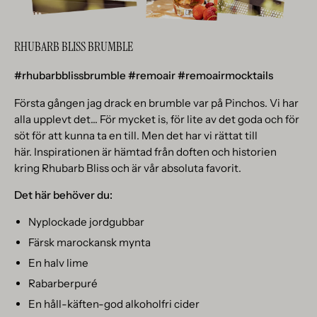
RHUBARB BLISS BRUMBLE
#rhubarbblissbrumble #remoair #remoairmocktails
Första gången jag drack en brumble var på Pinchos. Vi har
alla upplevt det... För mycket is, för lite av det goda och för
söt för att kunna ta en till. Men det har vi rättat till
här. Inspirationen är hämtad från doften och historien
kring Rhubarb Bliss och är vår absoluta favorit.
Det här behöver du:
Nyplockade jordgubbar
Färsk marockansk mynta
En halv lime
Rabarberpuré
En håll-käften-god alkoholfri cider