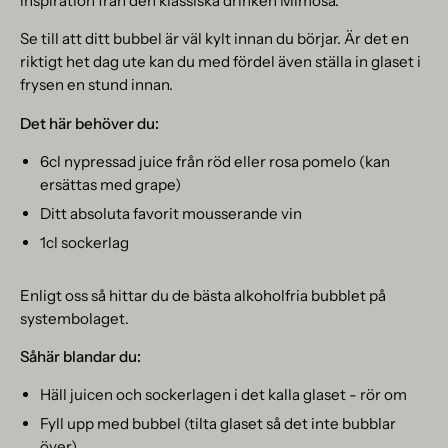
inspiration från den klassiska drinken Mimosa.
Se till att ditt bubbel är väl kylt innan du börjar. Är det en
riktigt het dag ute kan du med fördel även ställa in glaset i
frysen en stund innan.
Det här behöver du:
6cl nypressad juice från röd eller rosa pomelo (kan
ersättas med grape)
Ditt absoluta favorit mousserande vin
1cl sockerlag
Enligt oss så hittar du de bästa alkoholfria bubblet på
systembolaget.
Såhär blandar du:
Häll juicen och sockerlagen i det kalla glaset - rör om
Fyll upp med bubbel (tilta glaset så det inte bubblar
över)