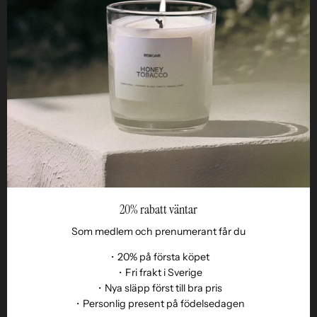
STUDIO
ETHOS
FÖR RETAILERS
20% rabatt väntar
Som medlem och prenumerant får du
・20% på första köpet
・Fri frakt i Sverige
・Nya släpp först till bra pris
Språk
・Personlig present på födelsedagen
SV