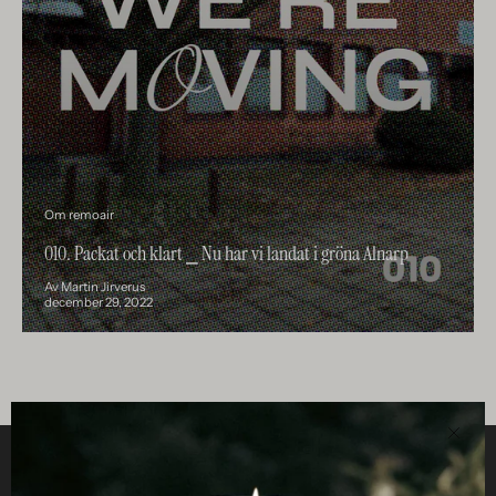
Om remoair
010. Packat och klart ⎯ Nu har vi landat i gröna Alnarp
Av Martin Jirverus
december 29, 2022
Stän
HJÄLPSAMT