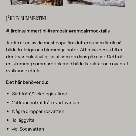
JÂRDIN SUMMERTINI
#jârdinsummertini #remoair #remoairmocktails
Jârdin är en av de mest populära dofterna som är rik på
både fruktiga och blommiga noter. Att mixa dessa till en
drink var bokstavligt talat som en dans på rosor. Detta är
en skummig sommardrink med både karaktär och oväntat
svalkande effekt.
Det här behöver du:
Saft från1/2 ekologisk lime
2cl koncentrat från svartavinbär
Några droppar rosvatten
1cl äggvita
4cl Sodavatten