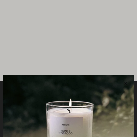
Clos
Helpful
STUDIO
Business