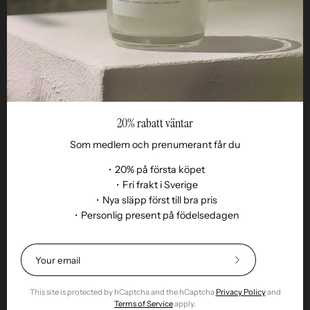
Reseller
20% rabatt väntar
Som medlem och prenumerant får du
・20% på första köpet
・Fri frakt i Sverige
・Nya släpp först till bra pris
Language
・Personlig present på födelsedagen
EN
© 2026,
Remoair
.
Powered by
Shopify
.
Terms of purchase
Subscription
sustainability
Delivery
Return &amp;
Subscribe
exchange
Integrity
Cookies
Return item
to
Our
This site is protected by hCaptcha and the hCaptcha
Privacy Policy
and
Newsletter
Terms of Service
apply.