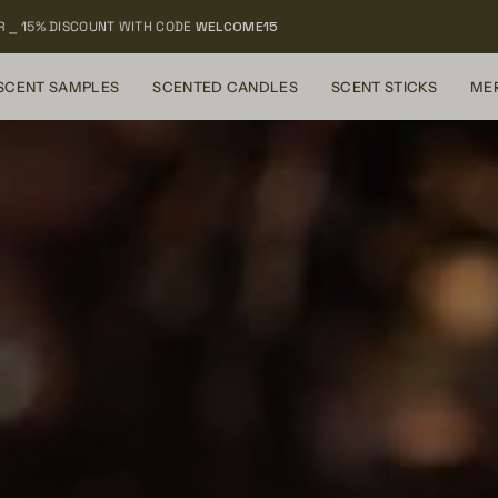
SHIPPING SEK 59 ⎯
FREE SHIPPING
OVER SEK 599
SCENT SAMPLES
SCENTED CANDLES
SCENT STICKS
ME