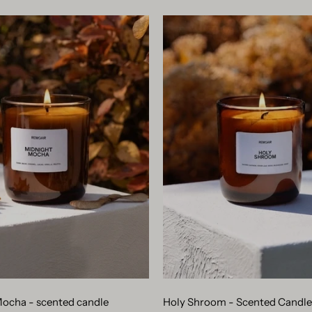
Midnight
Holy
Mocha
Shroom
-
-
scented
Scented
candle
Candle
ocha - scented candle
Holy Shroom - Scented Candl