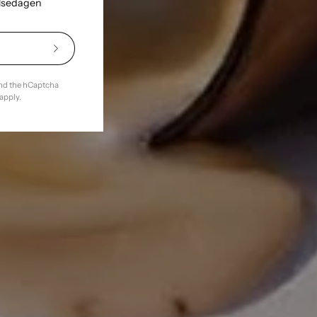
elsedagen
Subscribe
to
Our
and the hCaptcha
Newsletter
apply.