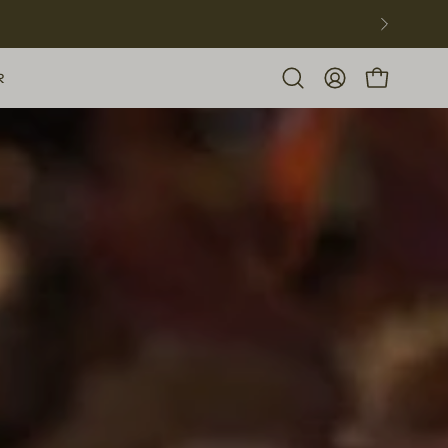
R
Open
MY
OPEN CART
search
ACCOUNT
bar