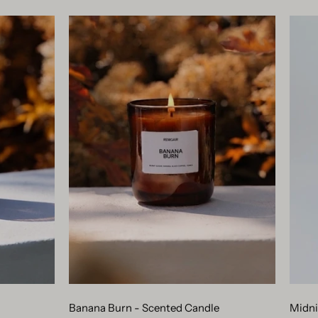
Banana
Burn
-
Scented
Candle
e
Banana Burn - Scented Candle
Midni