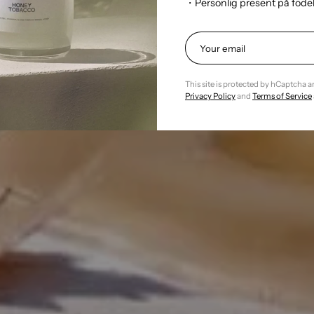
・Personlig present på föd
This site is protected by hCaptcha 
Privacy Policy
and
Terms of Service