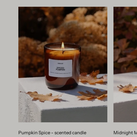
Pumpkin
Spice
-
scented
candle
Pumpkin Spice - scented candle
Midnight M