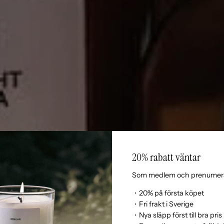
20% rabatt väntar
Som medlem och prenumera
・20% på första köpet
・Fri frakt i Sverige
・Nya släpp först till bra pris