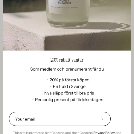
doftvax
refill
Green
till
Fig
doftpinnar
Vetiver,
i
skimrande
grön
wax
transparent
melts
flaska
med
⎯
20% rabatt väntar
Green Fig Vetiver ⎯
Astral Buds - diffuser
naturlig
stilren
wax melts
refill
Som medlem och prenumerant får du
doft.
bild
200mL | 100% ♺ rPET | +4 sticks
120 kr
mot
・20% på första köpet
520 kr
・Fri frakt i Sverige
ljus
・Nya släpp först till bra pris
bakgrund.
Astral
Astral
・Personlig present på födelsedagen
AWARD-WINNING
SAVE 60%
Buds
Buds
-
doftpinnar
refill
i
Subscribe
to
scented
metallburk
Our
This site is protected by hCaptcha and the hCaptcha
Privacy Policy
and