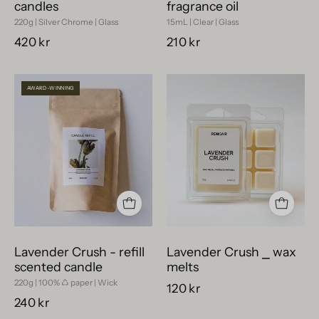
candles
fragrance oil
220g | Silver Chrome | Glass
15mL | Clear | Glass
420 kr
210 kr
Lavender
Svenska
AWARD-WINNING
Crush
doftkakor
-
Lavender
refill
Crush,
scented
miljövänliga
candle
wax
melts
i
skimrande
vaxkuber.
Lavender Crush - refill
Lavender Crush ⎯ wax
scented candle
melts
220g | 100% ♺ paper | Wick
120 kr
240 kr