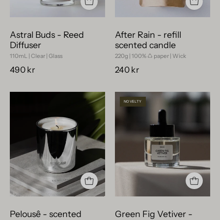
vit
etikett
och
Astral Buds - Reed
After Rain - refill
svart
Diffuser
scented candle
designkork
110mL | Clear | Glass
220g | 100% ♺ paper | Wick
på
490 kr
240 kr
vit
yta.
Pelousê
Green
NOVELTY
-
Fig
scented
Vetiver
candles
-
fragrance
oil
Pelousê - scented
Green Fig Vetiver -