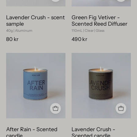
plåtburk,
med
40g.
svart
Lavender Crush - scent
Green Fig Vetiver -
designkork.
sample
Scented Reed Diffuser
40g | Aluminum
110mL | Clear | Glass
80 kr
490 kr
After
Lavender
Rain
Crush
doftljus
doftljus
i
i
brinnande
tänd
metallkopp,
metallkopp,
fotograferat
ljus
i
och
mjukt
ren
naturligt
produktbild.
After Rain - Scented
Lavender Crush -
ljus
candle
Scented candle