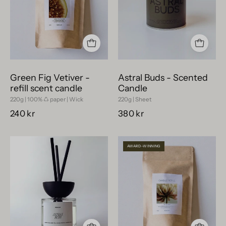
refill
brinnande
scent
metallkopp,
candle
fotograferat
i
mjukt
ljus
Green Fig Vetiver -
Astral Buds - Scented
mot
refill scent candle
Candle
ljus
220g | 100% ♺ paper | Wick
220g | Sheet
bakgrund.
240 kr
380 kr
Veganska
After
AWARD-WINNING
doftstickor
Rain
Astral
-
Buds
refill
i
scented
glas
candle
med