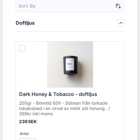
Sort By
Doftljus
Dark Honey & Tobacco - doftljus
200gr - Brinntid 60h - Sötman från torkade
tobaksblad i en virvel av mörk söt honung. /
299kr inkl moms
239 SEK
239
SEK
Antal