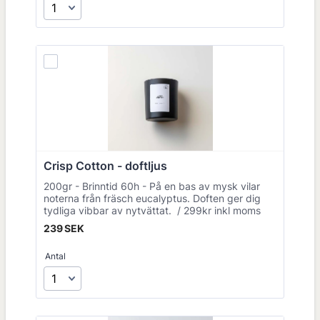
Crisp Cotton - doftljus
200gr - Brinntid 60h - På en bas av mysk vilar
noterna från fräsch eucalyptus. Doften ger dig
tydliga vibbar av nytvättat. / 299kr inkl moms
239 SEK
239
SEK
Antal