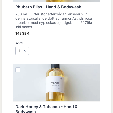
Rhubarb Bliss - Hand & Bodywash
250 mL - Efter stor efterfrågan lanserar vi nu
denna storsäljande doft av farmor Astrids rosa
rabarber med nyplockade jordgubbar. / 179kr
inkl moms
143 SEK
143
SEK
Antal
Dark Honey & Tobacco - Hand & 
Bodywash 