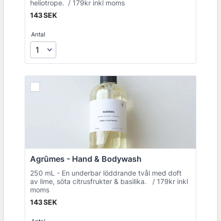
heliotrope. / 179kr inkl moms
143 SEK
143
SEK
Antal
Agrûmes - Hand & Bodywash 
250 mL - En underbar löddrande tvål med doft
av lime, söta citrusfrukter & basilika. / 179kr inkl
moms
143 SEK
143
SEK