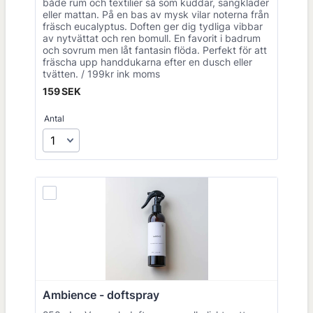
både rum och textilier så som kuddar, sängkläder
eller mattan. På en bas av mysk vilar noterna från
fräsch eucalyptus. Doften ger dig tydliga vibbar
av nytvättat och ren bomull. En favorit i badrum
och sovrum men låt fantasin flöda. Perfekt för att
fräscha upp handdukarna efter en dusch eller
tvätten. / 199kr ink moms
159 SEK
159
SEK
Antal
Ambience - doftspray 