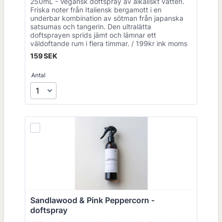
250mL - Vegansk doftspray av alkaliskt vatten.
Friska noter från Italiensk bergamott i en
underbar kombination av sötman från japanska
satsumas och tangerin. Den ultralätta
doftsprayen sprids jämt och lämnar ett
väldoftande rum i flera timmar. / 199kr ink moms
159 SEK
159
SEK
Antal
Sandlawood & Pink Peppercorn - 
doftspray 