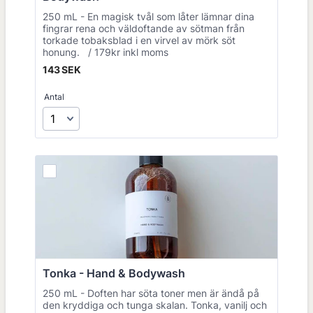
250 mL - En magisk tvål som låter lämnar dina
fingrar rena och väldoftande av sötman från
torkade tobaksblad i en virvel av mörk söt
honung. / 179kr inkl moms
143 SEK
143
SEK
Antal
Tonka - Hand & Bodywash 
250 mL - Doften har söta toner men är ändå på
den kryddiga och tunga skalan. Tonka, vanilj och