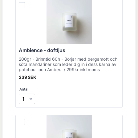
Ambience - doftljus 
200gr - Brinntid 60h - Börjar med bergamott och
söta mandariner som leder dig in i dess kärna av
patchouli och Amber. / 299kr inkl moms
239 SEK
239
SEK
Antal