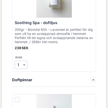
Soothing Spa - doftljus 
200gr - Brinntid 60h - Lavendel är perfekt för dig
som vill ha en avslappnad atmosfär i hemmet.
Perfekt till de lugna och avslappnande delarna av
hemmet. / 299kr inkl moms
239 SEK
239
SEK
Antal
Doftpinnar