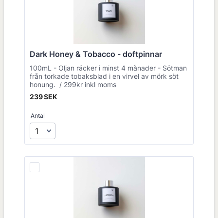
Dark Honey & Tobacco - doftpinnar
100mL - Oljan räcker i minst 4 månader - Sötman
från torkade tobaksblad i en virvel av mörk söt
honung. / 299kr inkl moms
239 SEK
239
SEK
Antal