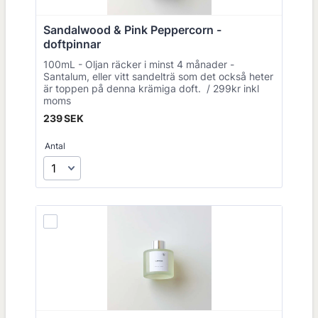
Sandalwood & Pink Peppercorn - 
doftpinnar 
100mL - Oljan räcker i minst 4 månader -
Santalum, eller vitt sandelträ som det också heter
är toppen på denna krämiga doft. / 299kr inkl
moms
239 SEK
239
SEK
Antal