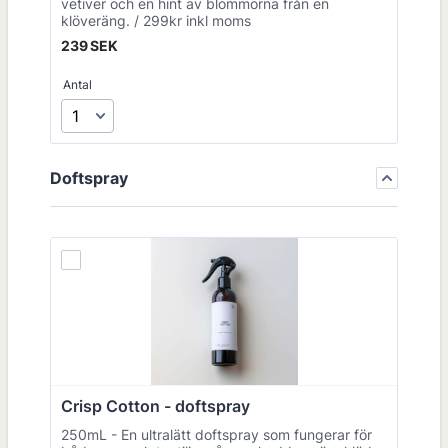
vetiver och en hint av blommorna från en
klöveräng. / 299kr inkl moms
239 SEK
239
SEK
Antal
Doftspray
Crisp Cotton - doftspray
250mL - En ultralätt doftspray som fungerar för