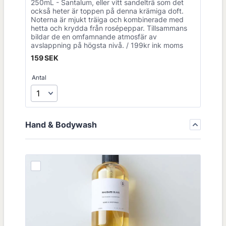
250mL - Santalum, eller vitt sandelträ som det
också heter är toppen på denna krämiga doft.
Noterna är mjukt träiga och kombinerade med
hetta och krydda från rosépeppar. Tillsammans
bildar de en omfamnande atmosfär av
avslappning på högsta nivå. / 199kr ink moms
159 SEK
159
SEK
Antal
Hand & Bodywash