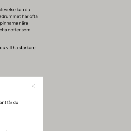
plevelse kan du
 Badrummet har ofta
tpinnarna nära
äscha dofter som
du vill ha starkare
. För att skapa en
på soffbordet eller
Stäng
 en subtil doft som
de flesta, som
nt får du
ra
askan till en säker