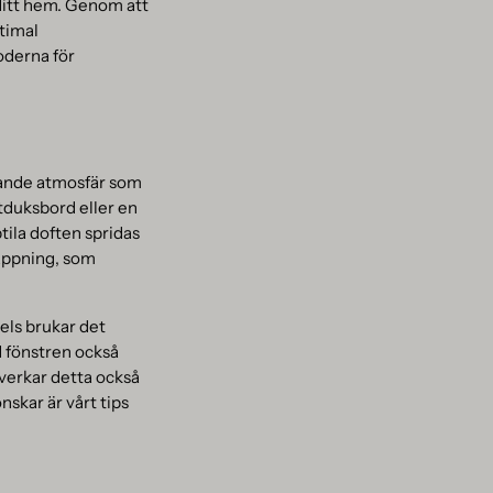
i ditt hem. Genom att
ptimal
oderna för
plande atmosfär som
tduksbord eller en
tila doften spridas
lappning, som
Dels brukar det
 fönstren också
åverkar detta också
skar är vårt tips