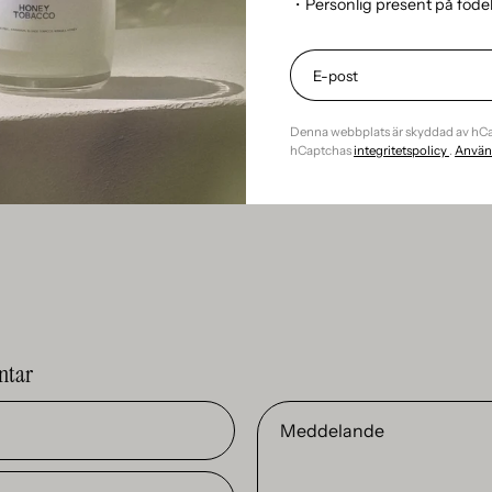
・Personlig present på föd
på en oöm yta om du råkar spilla.
nar på rätt sätt i ditt hem kan förvandla atmosfären och skapa en
Genom att förstå hur olika rum och klimat påverkar spridningen 
elsen och skapa den perfekta stämningen för varje rum. Kom ihå
nnar och använda refill för att minska miljöpåverkan. Nu när du ha
Denna webbplats är skyddad av hC
uta av doftpinnarnas förtrollande dofter och göra ditt hem till e
hCaptchas
integritetspolicy
.
Använd
ntar
Meddelande