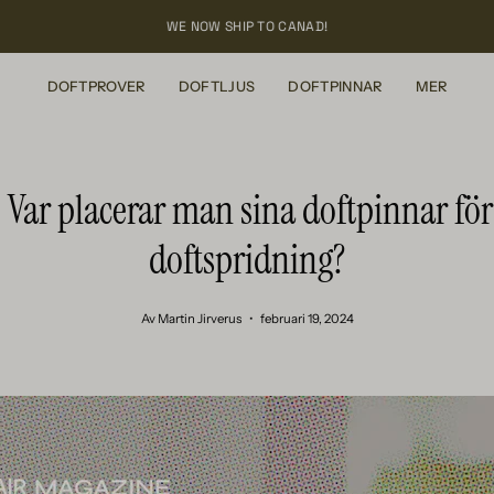
WE NOW SHIP TO CANAD!
DOFTPROVER
DOFTLJUS
DOFTPINNAR
MER
 Var placerar man sina doftpinnar för
doftspridning?
Av Martin Jirverus
februari 19, 2024