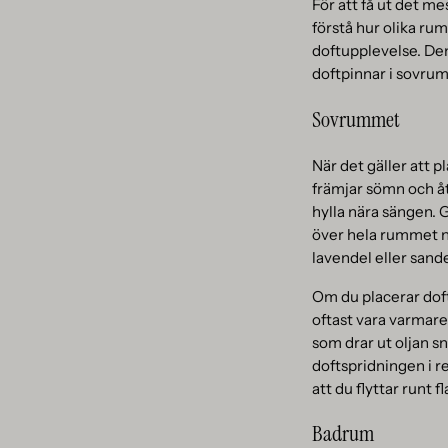
För att få ut det me
förstå hur olika ru
doftupplevelse. De
doftpinnar i sovr
Sovrummet
När det gäller att 
främjar sömn och åt
hylla nära sängen. 
över hela rummet nä
lavendel eller sand
Om du placerar doftp
oftast vara varmar
som drar ut oljan s
doftspridningen i r
att du flyttar runt f
Badrum