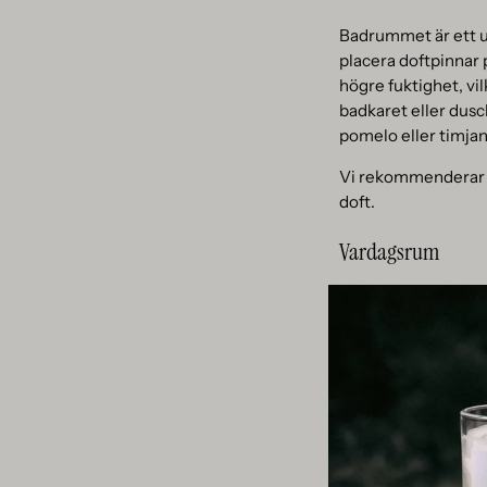
Badrummet är ett ut
placera doftpinnar 
högre fuktighet, vi
badkaret eller dusc
pomelo eller timjan
Vi rekommenderar att
doft.
Vardagsrum
Vardagsrummet är hj
välkomnande atmosfä
en bokhylla. Genom
välkomnar gästerna 
tonka eller tränoter
värmeemitterande kä
När du ska fylla på 