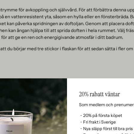
rymme för avkoppling och självvård. För att förbättra denna up
på en vattenresistent yta, såsom en hylla eller en fönsterbräda.
lket kan påverka spridningen av doftoljan. Genom att placera dof
hen kan ångan hjälpa till att sprida doften i hela rummet. Välj fr
 för att ge en ren och energigivande atmosfär i ditt badrum.
 du börjar med tre stickor i flaskan för att sedan sätta i fler om 
ärtat i ditt hem och en plats där du umgås med familj och vänner
r kan du placera doftpinnarna på en central plats, till exempel 
20% rabatt väntar
 att placera doftpinnarna nära ingången av rummet kan de sprida
när de kommer in. Välj en doft som är neutral eller behaglig för 
Som medlem och prenumera
. Se till att inte placera doftpinnarna för nära elektronik eller and
・20% på första köpet
llor för att undvika att oljan förångas för snabbt.
・Fri frakt i Sverige
・Nya släpp först till bra pris
doftpinnar igen rekommenderar vi i samtliga fall att du förflyttar fl