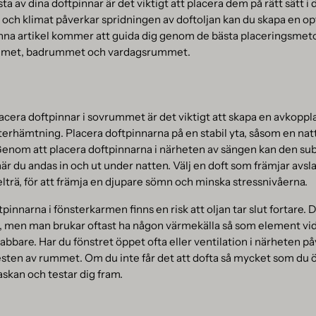
sta av dina doftpinnar är det viktigt att placera dem på rätt sätt 
m och klimat påverkar spridningen av doftoljan kan du skapa en o
nna artikel kommer att guida dig genom de bästa placeringsmet
ummet, badrummet och vardagsrummet.
placera doftpinnar i sovrummet är det viktigt att skapa en avkop
erhämtning. Placera doftpinnarna på en stabil yta, såsom en nat
Genom att placera doftpinnarna i närheten av sängen kan den sub
r du andas in och ut under natten. Välj en doft som främjar avs
elträ, för att främja en djupare sömn och minska stressnivåerna.
innarna i fönsterkarmen finns en risk att oljan tar slut fortare. 
e, men man brukar oftast ha någon värmekälla så som element vid
nabbare. Har du fönstret öppet ofta eller ventilation i närheten p
esten av rummet. Om du inte får det att dofta så mycket som du ön
laskan och testar dig fram.