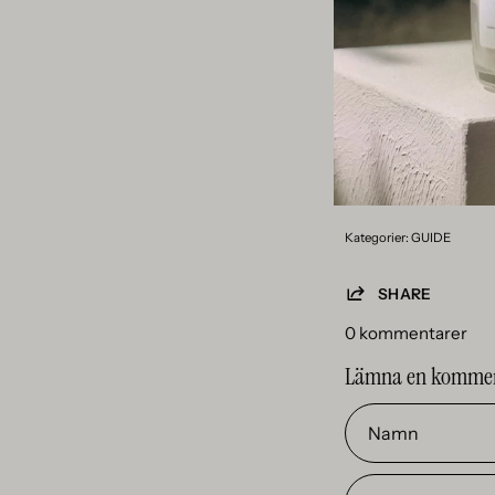
plats. Det ska vara 
Att placera doftpin
välkomnande miljö. 
optimera doftupplev
miljövänliga doftpi
verktygen kan du nj
och välbefinnande.
Kategorier:
GUIDE
SHARE
0 kommentarer
Lämna en komme
Namn
E-