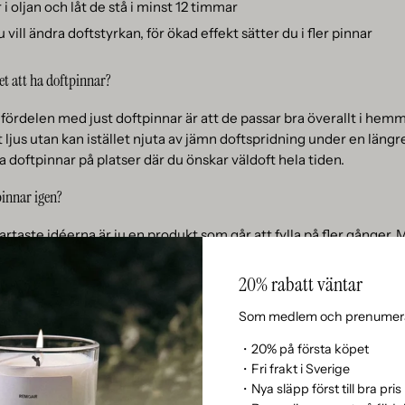
 i oljan och låt de stå i minst 12 timmar
vill ändra doftstyrkan, för ökad effekt sätter du i fler pinnar
t att ha doftpinnar?
fördelen med just doftpinnar är att de passar bra överallt i hemm
 ljus utan kan istället njuta av jämn doftspridning under en längre
na doftpinnar på platser där du önskar väldoft hela tiden.
pinnar igen?
taste idéerna är ju en produkt som går att fylla på fler gånger. M
a på med olja och behålla samma flaska om och om igen. Vi reko
mellanrum för att hålla doftoljan i flaskan fräsch och pigg. Men 
20% rabatt väntar
u exempelvis vill byta doft. När du köper refill till doftpinnar får 
Som medlem och prenumera
 dags att även byta doftstickorna.
・20% på första köpet
d doftpinnar?
・Fri frakt i Sverige
・Nya släpp först till bra pris
ljövänliga eller ekologiska doftpinnar så ska du vara medveten