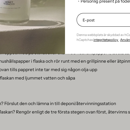
・Personlig present på föd
ill och med du som tror att eterisk olja är biologiskt nedbrytbar s
r det gift för naturen om det handskas på fel sätt. Så skölj ALDR
 Det kan vara lite omständigt att rengöra flaskorna, men det går ⎯
 doftolja i sig
Denna webbplats är skyddad av hC
hCaptchas
integritetspolicy
.
Använd
rna sugit upp allt de kan först
an uppochned på ett fat eller skål med hushållspapper i, låt stå så 
hushållspapper i flaska och rör runt med en grillpinne eller ätpin
van tills pappret inte tar med sig någon olja upp
 flaskan med ljummet vatten och såpa
an? Förslut den och lämna in till deponi/återvinningsstation
 flaskan? Rengör enligt de tre första stegen ovan först, återvinns