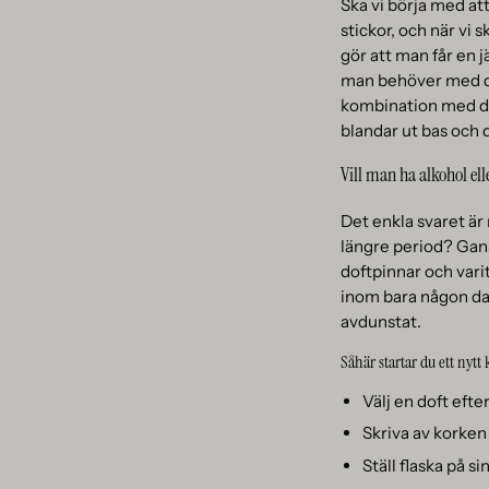
Ska vi börja med att
stickor, och när vi 
gör att man får en 
man behöver med dof
kombination med do
blandar ut bas och d
Vill man ha alkohol ell
Det enkla svaret är 
längre period? Gans
doftpinnar och varit
inom bara någon dag.
avdunstat.
Såhär startar du ett nytt
Välj en doft efte
Skriva av korken 
Ställ flaska på s