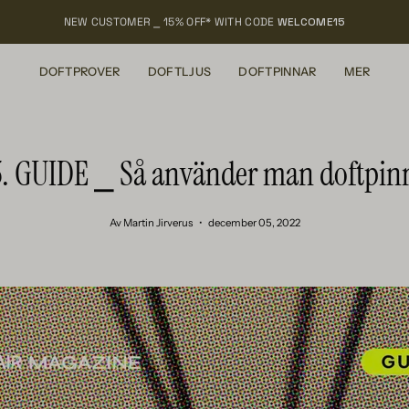
NEW CUSTOMER ⎯ 15% OFF* WITH CODE
WELCOME15
DOFTPROVER
DOFTLJUS
DOFTPINNAR
MER
5. GUIDE ⎯ Så använder man doftpin
Av Martin Jirverus
december 05, 2022