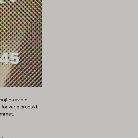
möjliga av din
r för varje produkt
hemmet.