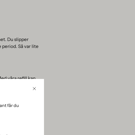
et. Du slipper
 period. Så var lite
ed våra refill kan
mmenderar att du
Stäng
du kan också låta
du nya stickor, så
nt får du
 om att du hanterar