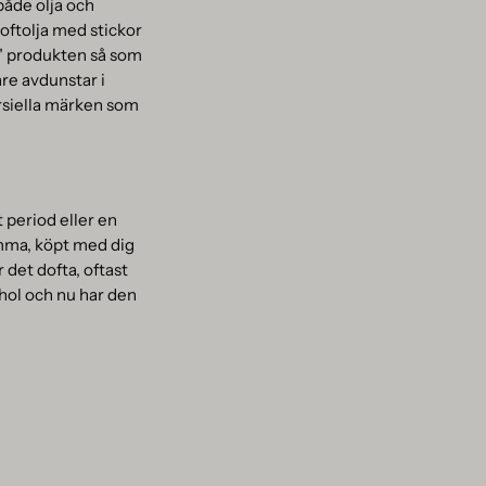
 både olja och
doftolja med stickor
a" produkten så som
re avdunstar i
rsiella märken som
t period eller en
emma, köpt med dig
 det dofta, oftast
ohol och nu har den