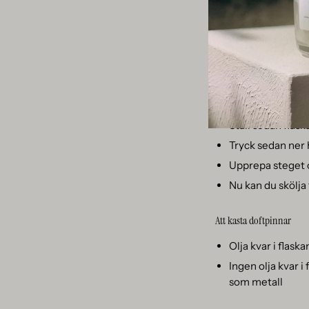
en kemisk produkt. T
koncentrerad form ä
haft doftolja i sig.
tålamod.
Rengör en flaska som haft
Se till att sticko
Ställ sedan flask
Tryck sedan ner 
Upprepa steget o
Nu kan du skölja
Att kasta doftpinnar
Olja kvar i flask
Ingen olja kvar i
som metall