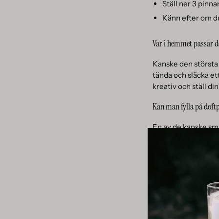
Ställ ner 3 pinnar
Känn efter om du 
Var i hemmet passar de
Kanske den största 
tända och släcka ett
kreativ och ställ di
Kan man fylla på doft
En av de kanske smar
du helt enkelt fyll
fyller på med jämna 
den ta helt slut om d
byter du doft är det
Hur gör jag mig av me
Även om du köper mi