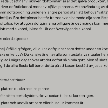
 reda ut att när vi skriver "doftpinnar" så är det själva produkten,
skriver doftstickor så menar vi själva pinnarna. Att använda sig av 
jämn doftspridning under en längre period utan att behöva "vakt
tljus. Bra doftpinnar består främst av en bärande olja som lätta
ftoljor. För att göra doftpinnarna billigare är det många komme
oft med alkohol, i vissa fall är det övervägande alkohol.
er inte i doftpinnar?
nej. Ställ dig frågan, vill du ha doftpinnar som doftar under en kor
ka enkelt va? Du kanske är en av alla som testat nya ritualer h
 glad i några dagar över att det doftat så himla gott. Men så slutar
 I de allra flesta fall beror detta på att basen bestått av just alk
 kit med doftpinnar
r platsen du ska ha dina pinnar
för att ta bort skyddet, skriva sedan tillbaka korken igen.
in plats och undvik att barn eller husdjur kommer åt