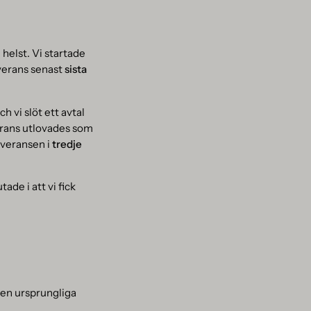
 helst. Vi startade
everans senast
sista
 vi slöt ett avtal
erans utlovades som
everansen i
tredje
de i att vi fick
den ursprungliga