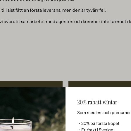
i till sist fått en första leverans, men den är tyvärr fel.
ar vi avbrutit samarbetet med agenten och kommer inte ta emot 
20% rabatt väntar
Som medlem och prenumera
・20% på första köpet
・Fri frakt i Sverige