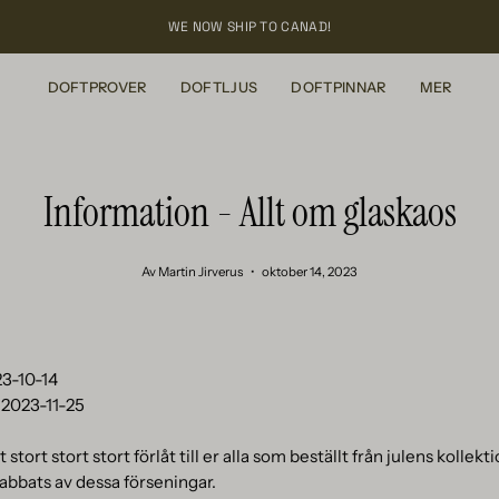
WE NOW SHIP TO CANAD!
DOFTPROVER
DOFTLJUS
DOFTPINNAR
MER
Information - Allt om glaskaos
Av Martin Jirverus
oktober 14, 2023
23-10-14
2023-11-25
 stort stort stort förlåt till er alla som beställt från julens kolle
abbats av dessa förseningar.