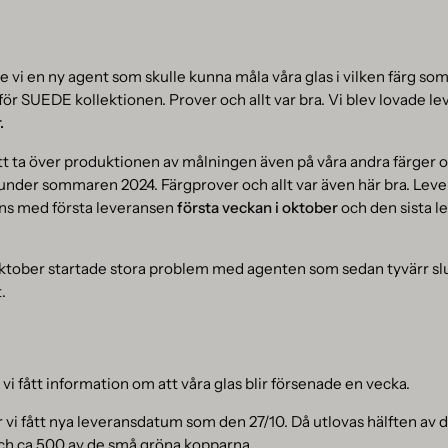
 vi en ny agent som skulle kunna måla våra glas i vilken färg som
r SUEDE kollektionen. Prover och allt var bra. Vi blev lovade l
.
t ta över produktionen av målningen även på våra andra färger och
 under sommaren 2024. Färgprover och allt var även här bra. Lev
ns med första leveransen
första veckan i oktober
och den sista l
ktober startade stora problem med agenten som sedan tyvärr sluta
t.
 vi fått information om att våra glas blir försenade en vecka.
r vi fått nya leveransdatum som den 27/10. Då utlovas hälften av 
h ca 500 av de små gröna kopparna.