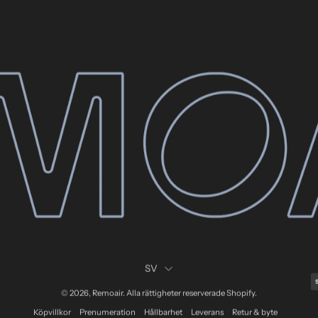
Språk
SV
© 2026,
Remoair
.
Alla rättigheter reserverade
Shopify
.
Köpvillkor
Prenumeration
Hållbarhet
Leverans
Retur & byte