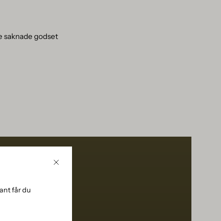
de saknade godset
Stäng
nt får du