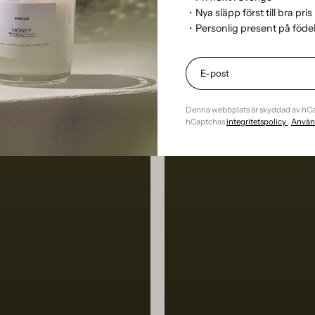
・Nya släpp först till bra pris
・Personlig present på föd
Denna webbplats är skyddad av hC
hCaptchas
integritetspolicy
.
Använd