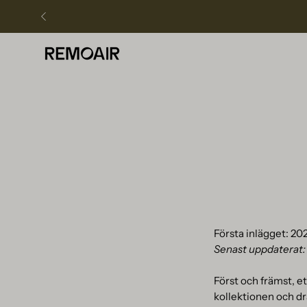
Hoppa
över
Första inlägget: 20
Senast uppdaterat:
Först och främst, ett
kollektionen och dr