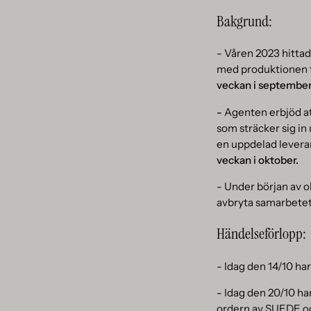
Bakgrund:
- Våren 2023 hittade
med produktionen fö
veckan i september
-
Agenten erbjöd at
som sträcker sig in
en uppdelad levera
veckan i oktober.
- Under början av o
avbryta samarbete
Händelseförlopp:
- Idag den 14/10 har
- Idag den 20/10 ha
ordern av SUEDE oc