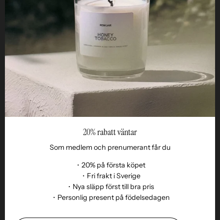
STUDIO
Business
Reseller
20% rabatt väntar
Som medlem och prenumerant får du
・20% på första köpet
・Fri frakt i Sverige
・Nya släpp först till bra pris
Language
・Personlig present på födelsedagen
EN
© 2026,
Remoair
.
Powered by
Shopify
.