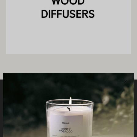
Clos
Helpful
STUDIO
Business