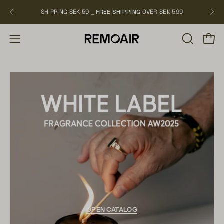
Skip
SHIPPING SEK 59 ⎯
FREE SHIPPING
OVER SEK 599
NEW
to
content
OPEN
Open
Open
SEARCH
navigation
BAR
menu
OPEN CATALOG