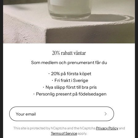
Reseller
20% rabatt väntar
Som medlem och prenumerant får du
・20% på första köpet
・Fri frakt i Sverige
・Nya släpp först till bra pris
Language
・Personlig present på födelsedagen
EN
© 2026,
Remoair
.
Powered by
Shopify
.
Terms of purchase
Subscription
sustainability
Delivery
Return &amp;
Subscribe
exchange
Integrity
Cookies
Return item
to
Our
This site is protected by hCaptcha and the hCaptcha
Privacy Policy
and
Newsletter
Terms of Service
apply.