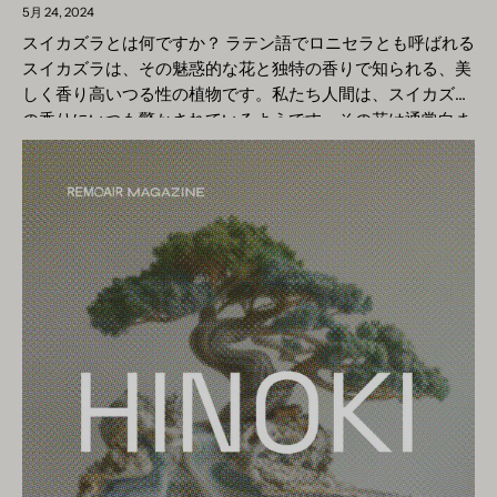
スの柔らかく心地よい香りが私たちの感覚に届き、遠くから
5月 24, 2024
でもそのかすかな存在が感じられます。しかし、この最初の
スイカズラとは何ですか？ ラテン語でロニセラとも呼ばれる
甘さの先には、バニラの本当の特徴を明らかにする香りの複
スイカズラは、その魅惑的な花と独特の香りで知られる、美
雑なシンフォニーが存在します。 トップノートはトロピカル
しく香り高いつる性の植物です。私たち人間は、スイカズラ
フルーツのほのかな香りのような穏やかなフルーティーさで
の香りにいつも驚かされているようです。その花は通常白ま
始まり、ハートノートへの道をそっと切り開きます。ここで
たは黄色で、夏の暑い日に強烈な甘い香りが空気中に漂いま
は、バニラの中心部が明らかになり、その象徴的なスパイシ
す。スイカズラは世界中の庭園で人気の観賞用植物であり、
ーさが現れ、その深いノートを強調する繊細なフローラルさ
その香りがミツバチ、蝶、その他の花粉媒介者を惹きつける
が現れます。このフレグランスの旅を締めくくるベースノー
ことがよくあります。 スイカズラってどんな匂いがするの？
トは、アンバーとムスクの暖かく魅惑的な官能的なノートを
スイカズラはどんな匂いがしますか？スイカズラの香りにつ
もたらし、バニラの豊かなエッセンスの長く記憶に残る印象
いて人々は、スイカズラは魅惑的で魅惑的であり、甘くて花
を与えます。 バニラの香りはどのようにして歴史的に人気を
のような特徴があり、人々も花粉媒介者も同様に魅了すると
博したのか 特徴的で魅力的な香りを持つバニラには、大陸や
言います。スイカズラの香りは力強く生き生きとしており、
何世紀にもわたる魅力的な歴史があります。発見の起源は、
トップノートは花や柑橘類のフレッシュでフルーティーな香
メキシコ湾の緑豊かな森林にまで遡ることができます。トト
りを放ちます。ハートノートはより複雑で魅惑的な甘さを明
ナック族はそこで、香り豊かな豆を栽培し、儀式で使用する
らかにし、ベースノートはスイカズラの独特の香りプロファ
ことを初めて学びました。この初期の使用は、後に 16 世紀
イルの持続的な存在を提供し、魅惑的な後味を残します。 ス
にヨーロッパ人に受け入れられることになるエキゾチックな
イカズラのトップノート - スイカズラのトップノートは、蜂
スパイスとしてのバニラの役割に貢献しました。 しかし、バ
蜜と柑橘類の魅惑的なブレンドに似た甘くてフルーティーな
ニラの人気が爆発的に高まったのは、自然の生息地以外でバ