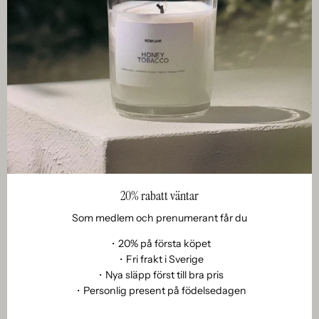
的な酸味、緑、フルーティーな香りは、フレグランス組成物
想させるため、ポジティブな記憶や感情を呼び起こすことも
開し、フレグランスに個性と複雑さを与えます。カボチャの
に新たな次元と刺激的なひねりを加えました。ルバーブを調
あります。 蜂蜜はその香りに加えて、保湿効果と鎮静効果が
ハートノートはより柔らかく、より豊かになります。甘くて
理するときと同じように、その特徴は酸っぱいものからねっ
あるため、スキンケア製品にも使用されます。蜂蜜には肌を
クリーミーな香りがあり、バニラや蜂蜜のほのかな香りが感
とりとした甘いものに変化することがあります。ルバーブの
柔らかくする自然な能力があり、肌の質感と輝きを改善する
じられます。ハートノートは、カボチャの香りにさらに深
香りがフレッシュで若々しい印象を加え、春夏の香りにぴっ
のに役立ちます。 はちみつに合う香りは何ですか？ 蜂蜜と
く、より完全な次元を与えます。 ベースノート:パンプキン
たりです。 それ以来、ルバーブの香りはますます人気が高ま
他の香りを混ぜて家庭で使用する場合は、さまざまな組み合
フレグランスのベースノートは肌に残る最後のノートで、よ
り、現在ではさまざまな香水や化粧品に使用されています。
わせを試して快適な雰囲気を作り出すことができます。はち
Hur doftar...
り長く持続し、より安定した香りを提供します。パンプキン
そのフレッシュでピリッとした香りは、フレグランス ブレン
みつと相性の良い香りをいくつかご紹介します。 ラベンダ
のベースノートは暖かく木のようなものです。杉や白檀の香
128. ラベンダーはどんな香りですか?
ドにモダンで生き生きとした印象を与え、ダイナミックでさ
ー：はちみつとラベンダーを混ぜると、リラックスできる心
りがあり、カボチャの香りのより深くてしっかりとしたベー
わやかなフレグランス体験を生み出すのに役立ちます。 ルバ
7月 17, 2023
地よい香りが生まれます。ラベンダーはハーブとフローラル
スを提供します。ベースノートはしっかりした基盤を提供
ーブオイルの抽出方法は？ 残念ながら、ルバーブ植物から直
フレグランス「スージング スパ」は、乾燥させたラベンダー
の香りがあり、はちみつの甘さを美しく引き立て、調和のと
し、フレグランスに温かく包み込むような特徴を与えるのに
接抽出される天然のエッセンシャルオイルは存在しません。
の花がいっぱい入った小さなバッグの思い出から生まれまし
れた雰囲気を作り出します。 柑橘系の果物：蜂蜜とレモン、
20% rabatt väntar
役立ちます。 私たちはかぼちゃの香りにこうやって影響を受
香水産業で使用されるルバーブ油は、通常、ルバーブの香り
た。それはアストリッドおばあちゃんのタンスにしまってあ
オレンジ、グレープフルーツなどの柑橘系の果物を組み合わ
けるのです かぼちゃの香りは私たちの気分や健康に良い影響
を模倣した人工香料油です。化学的プロセスにより、ルバー
Som medlem och prenumerant får du
り、強い思い出となっています。南フランスの紫色のうねる
せると、さわやかで活力のある香りが生まれます。柑橘系の
を与えます。香りは暖かさ、幸福感、郷愁を感じさせます。
ブの特徴的な香りを再現したフレグランスが作成されます。
ラベンダー畑に立って、わずか数ミリ秒で故郷に帰れるの
香りが元気を与え、蜂蜜の甘さのバランスを整え、生き生き
・20% på första köpet
かぼちゃの香りというと、たき火のそばで過ごしたり、温か
フレグランスの作成に関しては、これは珍しいことではあり
は、まるで魔法のようです。穏やかに揺れるラベンダーの列
としたフレッシュな雰囲気を作り出します。 スパイス: シナ
・Fri frakt i Sverige
い飲み物を飲んだり、かぼちゃ狩りに行ったりなど、楽しい
ません。 ルバーブの香りを作り出すには、望ましい香りのプ
は、紫色にさえ見える芳香な香りを空中に漂わせます。ふわ
モン、ジンジャー、カルダモンなどのスパイシーな香りは、
・Nya släpp först till bra pris
秋の思い出を思い浮かべる人も多いでしょう。さらに、カボ
ロファイルを実現するために、天然成分と合成成分を組み合
ふわのつぼみを持った手を一番奥まで引っ張ると、全身がほ
蜂蜜と混ぜると効果的です。これらのスパイスはハチミツに
・Personlig present på födelsedagen
チャの香りには心を落ち着かせてリラックスさせる効果があ
わせて使用​​することがよくあります。合成香料は、同様の特
ぐされていきます。香りが穏やかに香るのがよくわかりま
温かくてスパイシーな要素を加え、居心地の良い魅力的な雰
り、ストレスや不安を軽減するのに役立ちます。 かぼちゃの
性を持つ化合物を使用して、ルバーブの酸味と爽やかさを模