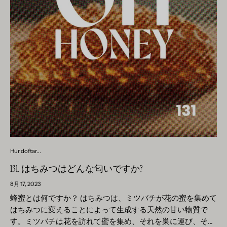
たり、マッサージ用のベースオイルと混ぜてリラックスと活
ネロリオイルから直接抽出する必要があります。 ネロリ オ
力を与える体験を作り出すことができます。 4. スキンケア:
イルには豊かな歴史があり、アロマセラピーや香水産業で長
シスタス オイルには抗酸化作用もあるので、スキンケアに使
い間使用されてきました。ネロリオイルの使用は古くからあ
用すると、透明で輝く肌を促進できます。フェイスオイル、
り、世界中のさまざまな文化で説明されています。もともと
クリーム、セラムなどのスキンケア製品に添加すると、フリ
ルネッサンス時代にヨーロッパに紹介されたネロリ オイル
ーラジカルから皮膚を保護し、細胞の再生を促進します。シ
は、その魅惑的な香りとさまざまな用途により、すぐに人気
スタスの使用方法に関係なく、その独特の香りプロファイル
が高まりました。 イタリア、特にプロヴァンス地方のグラー
と治療効果は、穏やかで調和のとれた幸福の雰囲気を作り出
ス市は、世界有数のネロリオイルの生産地として知られてい
すのに役立ちます。記事の次のセクションでは、シスタスか
ます。土壌、気候、専門技術のユニークな組み合わせによ
らポジティブな影響を受ける方法について詳しく説明しま
り、シトラス・オーランティウムの花は成長し、優れた品質
す。 これがシスタスの影響を受ける方法です リラクゼーシ
と香りのオイルを生産することができます。 その有益な特性
ョンと平穏を促進する：シスタスは私たちの感覚を落ち着か
は、リラクゼーションや平穏の促進から、心を高揚させ、気
せる効果があり、ストレスや不安を軽減するのに役立ちま
分を改善するまで多岐にわたります。記事の次の部分では、
Hur doftar...
す。温かみのあるバルサミコの香りは、落ち着きと調和の感
ネロリのさまざまな用途と利点について詳しく見てみましょ
覚を生み出すことができ、リラクゼーションや瞑想に最適な
131. はちみつはどんな匂いですか?
う。 ネロリは何に使われますか？ ネロリは、主に香り付き
オイルです。 心を刺激する：シスタス オイルは私たちの感
キャンドルやアロマセラピーなど、さまざまな用途に使用で
8月 17, 2023
覚を刺激する効果があり、精神的な明晰さと集中力を高める
きる多用途かつ多面的な香りです。花と柑橘類のノートを組
蜂蜜とは何ですか？ はちみつは、ミツバチが花の蜜を集めて
のに役立ちます。深く豊かな香りは幸福感と活力をもたら
み合わせたその特徴的な香りプロファイルにより、心を落ち
はちみつに変えることによって生成する天然の甘い物質で
し、勉強や仕事中に使用するのに最適なオイルです。 気分の
着かせる魅惑的な雰囲気を作り出すさまざまな製品の人気成
す。ミツバチは花を訪れて蜜を集め、それを巣に運び、そこ
バランスを整える：シスタスは気分のバランスを整え、憂鬱