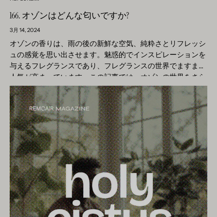
杉材に比べて繊細で素朴な香りがあり、よりリラックスした
か？ 独特でよく知られた香りを持つバニラは、単なる単一の
166. オゾンはどんな匂いですか?
調和のとれた雰囲気を与えます。 研究室のヒノキ ヒノキの
香りプロファイルではなく、繊細で洗練された方法で他の香
香りは、木材に自然に含まれるさまざまな化合物の組み合わ
3月 14, 2024
りノートを高め、強化する名手でもあります。多くの人はバ
せによって生じます。ヒノキンの特徴的な香りのプロファイ
オゾンの香りは、雨の後の新鮮な空気、純粋さとリフレッシ
ニラというとチョコレートやシナモンなどの伝統的な組み合
ルに寄与する重要な分子には、次のようなものがあります。
ュの感覚を思い出させます。魅惑的でインスピレーションを
わせを連想するかもしれませんが、家の雰囲気を格別なもの
1. α-ピネン: 松や他の針葉樹によく見られる、新鮮で松のよ
与えるフレグランスであり、フレグランスの世界でますます
に変えることができる、よりユニークで挑戦的な香りの組み
うな香りを与えるテルペノイド。 2. β-ピネン: ヒノキや他の
人気が高まっています。この記事では、オゾンの世界をさら
合わせの世界があります。 最も予想外だが楽しい組み合わせ
針葉樹の健康的で豊かな香りに寄与するもう 1 つのテルペノ
に深く掘り下げ、その独特の香りのプロフィール、用途、利
の 1 つは、バニラとラベンダーの組み合わせです。このデュ
イド。 3. リモネン：甘さと爽やかさを感じさせる柑橘系の香
点を探っていきます。 オゾンってどんな匂いですか？ オゾ
オは、バニラの温かみと甘さとラベンダーの健康的で心を落
りを与える環状テルペン。 4. β-フェランドレン: ヒノキンの
ンのような香りを作り出すことができると最初に読んだと
ち着かせる性質との間のバランスを生み出し、調和のとれた
木質と土のような香りのプロファイルに寄与する別のテルペ
き、オゾンホール、つまり化学的で奇妙なものについて考え
リラックスできる香り体験をもたらします。トンカとバニラ
ノイド。 5. 酢酸α-テルピニル：柑橘類や木の香りを伴う、
ました。しかし、もう少し詳しく調べてみると、オゾンの匂
をベースにしたモスキートキャンドル「ラベンダー＆パチョ
フレッシュでフルーティーな香りです。 ヒノキの歴史 歴史
いが私の心の中で特別な場所を占めていることにすぐに気づ
イウリ」でこの組み合わせに気づくことができます。より活
的に、ヒノキは日本の文化と歴史において重要な役割を果た
きました。知らず知らずのうちに、オゾンの匂いは子供時代
力に満ちた雰囲気をお求めの方には、バニラにベルガモット
してきました。その起源は日本古来まで遡り、さまざまな用
と、子供と一緒にクリーニング店に行ったときの思い出と強
やグレープフルーツなどの柑橘系のノートを組み合わせる
途に使われてきました。平安時代 (794 ～ 1185 年) には、寺
く結びついています。オゾンで衣類を消毒することは古くか
と、朝の目覚めにぴったりのさわやかで生き生きとした香り
院、宮殿、伝統的な日本家屋の建築にヒノキの木材が使用さ
ら知られており、私も大人になってからアパート火災の後に
が生まれます。 香りの好みがより大胆な方は、サンダルウッ
れていました。その卓越した耐久性と自然な耐腐朽性によ
経験しました。生き残って消毒されたものはすべて「オゾン
ドやベチバーなど、より土っぽい木の香りでバニラを引き立
り、異常気象が多いことで知られるこの国では建築材料とし
処理」されていました。 オゾンは、雨や近づいてくる嵐の匂
てることもできます。この組み合わせにより、官能的で魅惑