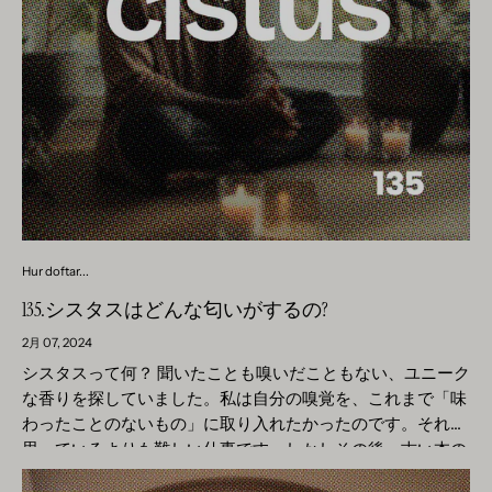
て理想的な選択肢となっています。 ヒノキは建材としての利
いを思わせる、フレッシュでクリーンな香りで知られていま
的な、より深く複雑な香りのプロファイルが生まれます。私
用に加え、アロマテラピーでも重要な役割を果たしてきまし
す。広々とした風景や空を想起させる力強い香りです。オゾ
たちはバニラの複雑さを楽しむのが大好きで、ハニーサック
た。これは、その独特の香りと、リラックスと幸福を促進す
ンの香りはさわやかで活力を与え、気分を高揚させ、透明感
ル & ヒノキ サイプレスの香りでは、ヒノキの木の香りとス
ると言われている能力によるものです。日本では、ヒノキの
と幸福感をもたらします。この香りには、独特で認識しやす
イカズラの花の香りを組み合わせ、バニラだけで香りのバラ
香りの特性が、穏やかで調和のとれた雰囲気を作り出す能力
い温かみのある特徴があります。 オゾンの臭いが私たちに与
ンスをとりました。 これらのユニークな香りの組み合わせを
として古くから評価されてきました。伝統的に、ヒノキは
える影響 オゾンの匂いは私たちの健康や気分に良い影響を与
探求し実験することは、家庭で個人的で思い出に残る香りの
「温泉」と呼ばれる日本の浴場で使用されており、その香り
える可能性があります。家庭では、新鮮さと清潔感を生み出
特徴を作り出す機会を提供するだけでなく、バ​​ニラの多用途
のよい木材はリラクゼーションを促進し、心を浄化するため
すためにオゾンの香りがよく使用されます。オゾンの香りの
性と魔法のような方法で他の香りノートを強化する能力を発
に使用されています。 アロマテラピーでは、木材から抽出さ
キャンドルは、長い一日の後にリラックスした雰囲気を作り
見することにもなります。...
れたヒノキ精油を使用して、香り付きのキャンドル、オイ
出すのに人気の選択肢ですが、オゾンスティックや香りのス
ル、その他のフレグランス製品を作成します。その新鮮で素
プレーは、部屋をリフレッシュして不要な臭いを取り除くた
Hur doftar...
朴な香りには、ストレスを軽減し、リラックスを促進する心
めに使用できます。 そのため、オゾンやオゾニックノートの
を落ち着かせる効果があると言われています。ヒノキオイル
135.シスタスはどんな匂いがするの?
香りを備えたフレグランスキャンドルの中には、清潔感を生
は、ストレスの多い日常生活で人々をリラックスさせ、バラ
み出すのに非常に適したものもあります。クリスプコットン
2月 07, 2024
ンスを取り戻すために、マッサージトリートメントやリラッ
や洗いたての香りのフレグランスキャンドルが私たちの解釈
シスタスって何？ 聞いたことも嗅いだこともない、ユニーク
クスできる入浴儀式の一環としてよく使用されます。...
です。それは単なる寝具などの匂いではなく、実際にはドラ
な香りを探していました。私は自分の嗅覚を、これまで「味
イクリーニング店から出るこの暖かい匂いです。しかし、ペ
わったことのないもの」に取り入れたかったのです。それは
トリコールのベースノートの中にも、夏の雨の後の香りの感
思っているよりも難しい仕事です。しかしその後、古い本の
覚を生み出すオゾニックノートが見つかります。空気は電気
中で興味深いオイル、Cistus ladanifer、またはより一般的
です。 香水での使用 香水業界では、オゾンの香りはモダン