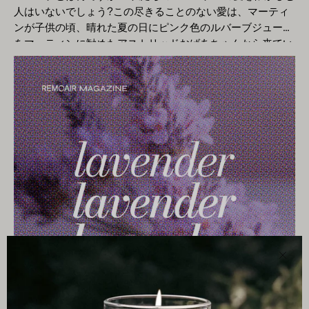
スミンやオレンジの花などの白い花の香りがあり、香りに柔
天然のエッセンシャルオイルは存在しないため、香水業界で
人はいないでしょう?この尽きることのない愛は、マーティ
らかく魅惑的なノートを与えます。ハートノートは、ハチミ
使用されるカボチャのエッセンシャルオイルは通常、カボチ
ンが子供の頃、晴れた夏の日にピンク色のルバーブジュース
ツの香りプロファイルに、より深く、よりニュアンスのある
ャの香りを模倣した人工または合成香料であることに注意す
をマーティンに勧めたアストリッドおばあちゃんから来てい
次元を与えます。 ベースノート:蜂蜜のベースノートは肌に
ることが重要です。フレグランスオイルとエッセンシャルオ
ます。ルバーブの香りはこの瞬間の記憶を呼び起こし、 ルバ
残る最後のノートであり、より長く持続し、より安定した香
イルに対する私たちの考え方については、人気記事「037.フ
ーブを使った新しいさわやかなドリンクの創作にもインスピ
りを提供します。蜂蜜のベースノートは暖かく木のようなも
レグランスオイルとエッセンシャルオイル？」で詳しく解説
レーションを与えました。 ルバーブは、大きな緑色の葉と有
のもあります。サンダルウッドやバニラの香りがすることが
しています。 かぼちゃってどんな匂いがするの？ カボチャ
利なピンク色の茎を持つ植物です。茎の太さはさまざまです
あり、蜂蜜の香りにさらに深みと丸みを与えます。ベースノ
には、甘くてスパイシーでわずかにナッツのような独特の香
が、繊細なピンク色に勝るものはありません。独特の酸味が
ートはしっかりとした基盤を提供し、フレグランスに暖かく
りがあります。シナモン、ナツメグ、ジンジャーなど、秋を
あるため料理やお菓子作りに人気ですが、独特でさわやかな
官能的なキャラクターを与えるのに役立ちます。 当社では、
代表する伝統的なスパイスを彷彿とさせる香りです。カボチ
香りもあり、香水業界でも人気が高まっています。 ルバーブ
ベストセラーのダークハニー＆タバコに主に蜂蜜を使用して
ャの香りには、バニラや蜂蜜の穏やかな含みがあることもあ
を香料として使用するのは、香水の世界では比較的新しいこ
います。ここでこれらすべてのノートが真価を発揮し、その
ります。温かい焼き菓子、ハロウィーン、秋の伝統を思い起
とです。ルバーブの香りは、調香師や調香師がユニークな香
フレグランスがどのように構成されているかを読めば、なぜ
こさせる香りです。 トップノート:パンプキンフレグランス
りの組成物を作成するために新しく刺激的な成分を実験し始
これが非常に人気があるのか​​が理解できるでしょう。とても
のトップノートはフレグランスの第一印象を与え、最初のフ
めた2000年代に人気が高まり始めました。 ルバーブの独特
個性的なんです。 はちみつが私たちに与える影響 はちみつ
レッシュで生き生きとした香りを構成します。カボチャのト
でさわやかな香りは、酸味とフルーティーな香りを伴い、す
は素晴らしい香りだけでなく、私たちにさまざまな良い効果
ップノートはスパイシーでフルーティーです。シナモン、ジ
ぐにフレグランスの世界の多くの人の注目を集めました。そ
をもたらします。蜂蜜には抗酸化物質が豊富に含まれてお
ンジャー、ナツメグの香りが含まれる場合があり、香りに温
近
のフレッシュで活力を与える特性により、香水に生命力と活
り、抗菌特性があると考えられています。香りに関して言え
かくスパイシーな香りを与えます。トップノートは、カボチ
い
力を与える魅力的な成分となりました。 特にルバーブの茎の
ば、はちみつの香りは、リラックスして落ち着く雰囲気を作
ャの香りへの魅力的で活力を与えます。 ハートノート:パン
香りの特徴が香水メーカーを魅了しました。ルバーブの特徴
り出すのに役立ちます。香りは楽しい瞬間や自然な甘さを連
プキンフレグランスのハートノートはトップノートの後に展