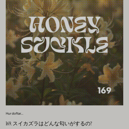
いて混乱を招いています。 バニラの独特の香りは、単なる感
覚体験ではありません。思い出を呼び起こし、安らぎと調和
の感覚をもたらします。フレグランスの世界では、バニラは
心温まるノートであり、私たちの鼻で知覚する能力を超え
て、魂の領域にまで到達し、子供の頃のペストリーや温かい
お茶を思い出させます。しかし、それがどんなに温かくて魅
力的でも、それが合成のものである場合、人によっては非常
にイライラする可能性があります。家具デパートの最後の曲
がり角で覚えた香り、それは本物の合成バニラです。純粋な
悪夢。 しかし、バニラの魔法はノスタルジックな雰囲気や商
業的なデパートの枠を超えています。家庭内では、本物のバ
ニラの微妙だがはっきりとした存在感が、穏やかで幸福な雰
囲気を作り出します。バニラの香りの正しい使い方を学ぶこ
とで、部屋を優雅さと洗練されたシンプルさのオアシスに変
えることができます。 それでは、一緒にバニラの豊かな歴史
を探り、私たちの感覚に及ぼす深い影響を発見し、日常生活
の中でバニラの楽しい存在を受け入れる方法を学びましょ
Hur doftar...
う。 バニラの香りをこう表現します 一見すると、甘さと温
169. スイカズラはどんな匂いがするの?
かさを感じさせるバニラの香り。バニラビーンズの天然エキ