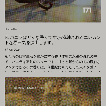
Hur doftar...
171. バニラはどんな香りですか?洗練されたエレガン
トな雰囲気を演出します。
7月 08, 2024
私たちの日常生活を豊かにする香り体験の永遠の流れの中
で、バニラは不動のスターです。甘さと暖かさの間の微妙な
ダンスであるその香りは、何世紀にもわたって人々を魅了
し、魅了してきました。しかし、香りに携わる私たちも、そ
れが分水嶺であることを知っています。 メキシコ湾の緑豊か
な熱帯雨林で生まれ、トトナック族がその魅惑的な特性を理
解していたバニラは、贅沢と日常の喜びの両方の世界的なシ
ンボルに成長しました。その豊かな歴史と複雑な製造方法に
より、世界で最も模倣されている香りのひとつでもあり、そ
のことが今日ではバニラが実際にどのような香りなのかにつ