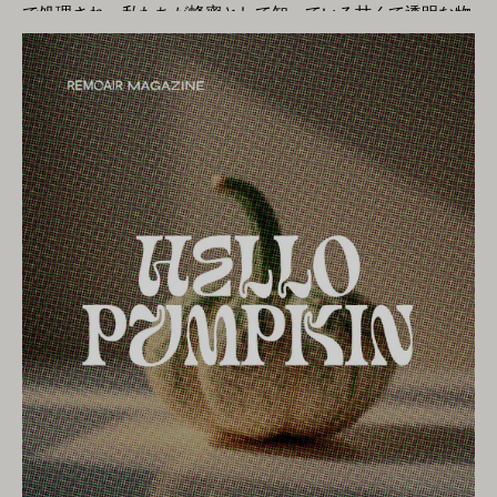
分となっています。 ネロリを使用したフレグランス製品 ネ
で処理され、私たちが蜂蜜として知っている甘くて透明な物
や不安の感情を軽減するのにも役立ちます。幸福感と調和を
ロリの香り付きキャンドルは、その魅惑的な香りをご自宅に
質に変換されます。 蜂蜜の香りは独特で、甘さと花の香りが
生み出すその能力は、気分を高揚させ、喜びと楽観的な感情
取り入れる素晴らしい方法です。素敵でリラックスした雰囲
特徴です。ミツバチがどの花から蜜を集めたかによって香り
を高めるのに役立ちます。 シスタスを日常生活に組み込むこ
気を広げ、長い一日の後にリラックスしたり、瞑想やヨガ中
が異なり、香りのニュアンスやバリエーションも異なりま
とで、私たちは幸福に対するプラスの効果の恩恵を受け、生
に落ち着いた雰囲気を作り出すのに最適です。ネロリを使用
す。 蜂蜜はいつ発見されましたか? 蜂蜜の発見ははるか昔に
活の中に穏やかで調和のとれた幸福な雰囲気を生み出すこと
した香り付きキャンドルは、ご自宅のインテリアにも最適
遡り、私たちの最も古い先祖にまで遡ることができます。先
ができます。それでは、記事の次のセクションで cistus...
で、さまざまな場所に置くと、香りが均等に心地よく広がり
史時代の洞窟壁画には、野生の蜂の巣から蜂蜜を集めている
ます。香りを長く楽しみたい人には、ネロリの香りが入った
人々の姿が描かれています。ミツバチの動きを追跡して観察
スティックの方がぴったりかもしれません。 ネロリを使った
したところ、甘くておいしい物質が生成されていることが分
アロマテラピー アロマテラピーでは、ネロリは心を落ち着か
かりました。勇敢に巣箱に入ることで、彼らは中に隠された
せ、ストレスを軽減する特性を目的として使用されます。リ
宝物、つまり蜂蜜を発見しました。この発見は人間の食生活
ラクゼーションと落ち着きを促進するその能力は、不安を軽
の重要な部分となり、時が経つにつれて、料理やパン作りに
減し、睡眠を促進するのに優れたオイルです。ネロリ オイル
使用される商品や甘味料にもなりました。 スウェーデンでは
は、アロマ ディフューザーに数滴加えたり、キャリア オイ
蜂蜜には長い歴史があり、太古の昔から人々の食事や家庭の
ルと混ぜてリラックスしたマッサージに使用することができ
重要な部分を占めてきました。バイキング時代にはすでにミ
ます。 ネロリをブレンドした香り ネロリは他のエッセンシ
ツバチとハチミツはスウェーデンのフィンランド人にとって
ャルオイルと混合して、さまざまな治療効果を持つユニーク
重要な資源であり、ミツバチの巣を使ってハチミツとミツロ
な香りのブレンドを作成することもできます。たとえば、ネ
ウを集めていました。中世では、蜂蜜は貴重品であり、料理
ロリとラベンダーを混ぜると心を落ち着かせリラックスでき
やお菓子作りの甘味料としても使用されていました。 19 世
る香りが得られ、レモンと混ぜるとさわやかで活力を与える