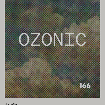
れています。 しかし、ヒノキについて私たちが最も知ってい
え、穏やかな雰囲気を作り出す バニラの魅惑的な香りは、ス
には、次の天然分子が含まれます。 1. 酢酸ベンジル: 甘くて
ることは、アロマセラピーと香りの分野で広く使用されてい
パイスや香水の成分としての単なる存在を超えています。そ
フルーティーな香りを与え、花やフルーティーなノートを伴
ることです。この香りが初めて紹介され、その後お香として
れは私たちの幸福と気分に大きな影響を与えます。バニラの
うことがよくあります。 2. リナロール: ラベンダーや柑橘類
紹介されたのは香港への旅行中にでした。ヒノキは日本国外
温かく心地よい香りは神経を落ち着かせ、気分を高揚させる
の香りを伴う、フローラルで柑橘系の香りがします。 3....
に広く普及しており、アジアのあらゆる文化によく見られ、
効果があると言われており、家庭でリラックスした雰囲気を
近年ではスカンジナビアでもヒノキが注目を集めています。
作り出すのに最適です。このフレグランスは、香り付きキャ
ヒノキってどんな香りですか？ ヒノキの木には、新鮮、木の
ンドル、香り付きスティック、香り付きスプレーでの使用に
ような、土のようなと表現できる特徴的な香りのプロファイ
限定されるものではなく、一日のさまざまな時間を通じて気
ルがあります。第一印象は、松の香りとほのかな甘みを伴
分を改善するための強力なツールとしても使用できます。 朝
う、森を連想させる爽やかな香りです。香りのプロファイル
はバニラの心を落ち着かせる性質が一日のスムーズなスター
が深くなると、ウッディとアースのノートが現れ、安定感と
トをサポートし、その温かく心地よい存在は日中の集中力と
暖かさを感じさせます。ひのきの香りは、自然の美しさと静
安定性をもたらします。夜には、長い一日の後にリラックス
けさを思い起こさせる、穏やかで調和のとれた雰囲気を作り
して回復しやすい調和のとれた環境を作り出します。ただ
出します。 ヒノキの香りは、その独特の香りのプロフィール
し、過飽和を避け、雰囲気を素晴らしいものに変えるバニラ
やニュアンスによってサンダルウッドやシダーウッドとは異
の能力を維持するには、家の中のバニラの存在のバランスを
なります。ヒノキは、独特のウッディノートを備えた温かみ
とることが重要です。バニラの香りを適度に意識して使用す
のある凝縮した香りで知られる白檀に比べ、より健康的で爽
ることで、そのポジティブな効果から恩恵を受け、心と魂が
やかな香りが特徴です。一方、シダーウッドは、ヒノキより
安らぎを見つけることができる調和のとれた環境を作り出す
もシャープなウッディトーンを備えた、より強力でしっかり
ことができます。 バニラの香りが官能的であるとよく言われ
とした香りプロファイルを持っています。ヒノキンの香りは
ることもよく知られています。 バニラに合う香りは何です
Hur doftar...