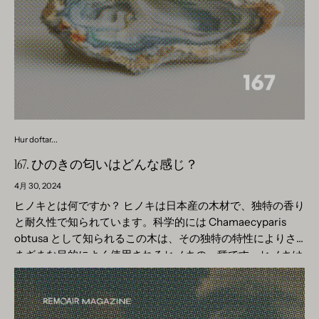
香りを運びます。 - これらの最初のノートは、軽くて爽やか
ニラ蘭に人工受粉する技術が開発された 19 世紀になってか
な感触で鼻を誘惑し誘惑する新鮮さを醸し出します。 - 柑橘
らです。これにより、美食業界と香水業界の両方で広く使用
類のノートは、スイカズラの香りのより甘い性質を補完する
される道が開かれました。歴史的に、バニラは人気のスパイ
微妙なシャープさを加え、バランスの取れた魅力的な香りの
スであるだけでなく、贅沢と幸福の象徴でもありました。 興
旅への導入を提供します。 スイカズラのハートノート - スイ
味深い事実は、バニラは、家庭に暖かく魅力的な雰囲気を作
カズラの香りが広がるにつれて、そのハートノートが強烈な
り出す能力があるため、香り付きキャンドルや香り付きステ
花のトーンで現れます。 - これらのフローラル ノートは豊か
ィックで最もよく使用される材料の 1 つであるということで
で官能的で、注意を引きつけ、感覚を誘惑する魅惑的な特徴
す。甘さから微妙なスパイシーまであるその香りは、私たち
を持っています。 - スイカズラのハートノートは花の香りが
Hur doftar...
の感覚を落ち着かせ、刺激する独特の能力を持っています。
豊かで、複雑な花の花束を表現し、その魅惑的な香りが深み
バニラの香りのフレグランスオイルを使用 香り付きキャンド
167. ひのきの匂いはどんな感じ？
と豊かさの感覚を生み出します。 スイカズラのベースノート
ルを作る際、バニラを配合したフレグランスオイルを使用す
- 最後に、スイカズラのベースノートは、より暖かく、より
4月 30, 2024
るとワックスが変色する可能性があることをご存知ですか。
素朴な特徴を明らかにします。 - これらのベースノートは柔
ヒノキとは何ですか？ ヒノキは日本産の木材で、独特の香り
香り付きキャンドルは黄ばむ傾向があります。しかし、これ
らかくウッディで、スイカズラの香りプロファイルに安定感
と耐久性で知られています。科学的には Chamaecyparis
はバニラを思わせる合成香料が使用されていることの表れで
と暖かさの感覚を加える長引く存在感があります。 - 深くて
obtusa として知られるこの木は、その独特の特性によりさ
もあります。 バニラの香りは、冬の暖かさ、夏の太陽と水泳
暖かい色調のスイカズラのベースノートは、魅惑的な香りの
まざまな目的によく使用されるヒノキの一種です。ヒノキは
と強く結びついています。これは、温度によって香りの分子
体験を深め、リラックスしてなだめるような雰囲気を与えま
ゆっくりと成長し、高さは35メートルにも達します。その木
の振る舞いが異なるためです。気温が低い場合、バニラの香
す。 研究室のスイカズラ スイカズラの香りは、エッセンシ
材は、腐敗や湿気に対する自然な耐性のおかげで、建築材、
りはよりマイルドで繊細になりますが、夏にはより強烈でス
ャルオイルに含まれるいくつかの異なる分子によって決まり
家具、さらには浴槽など、伝統的にさまざまな目的に使用さ
パイシーな香りとして感じられます。 雰囲気のバランスを整
ます。スイカズラの香りのプロファイルに寄与する主な分子