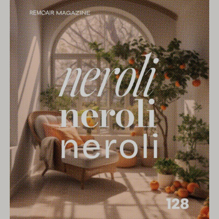
には「ラブダナム」を見つけました。 ヒマワリの花またはロ
で洗練された香りを作り出すためによく使用されます。その
ック ローズとしても知られるシスタスは、地中海地域に自生
フレッシュでクリーンな香りは、他のフレグランスノートを
する丈夫で香りのよい植物です。学名はCistus ladaniferus
エレガントに引き立て、フレグランスブレンドのバランスと
で、キスタ科に属します。シスタスという植物は、バラに似
調和を生み出すのに役立ちます。オゾンは、フレグランス組
た美しい花と、強烈で魅惑的な香りを放つ芳香の葉で知られ
成物に新鮮さと活気の感覚を与えるトップノートとしてよく
ています。ボディは白と黄色が一般​​的ですが、私は希望に満
使用されます。 以前は、オゾン自体が香水の香料として使用
ちた黄色の方が好きです。 シスタスオイルは、 蒸留と呼ば
されていませんでしたが、その健康的で純粋な特性が現代の
れるプロセスを通じて花と葉から抽出されます。蒸留中に植
フレグランスの創造にインスピレーションを与えました。オ
物からエッセンシャルオイルが放出され、濃縮された強力な
ゾンノートは現代の香水デザインにおいてますます人気が高
シスタスオイルが生成されます。完成したオイルは、ハーブ
まっており、フレグランス組成物に新鮮さと純粋さの感覚を
や柑橘類のほのかな香りを伴う、豊かで温かみのあるバルサ
生み出すためによく使用されます。 オゾンで不快な臭いをマ
ミコの香りがします。 Cistus には、世界中のさまざまな文
スキング オゾンの香りは、不快な臭いを隠し、新鮮で清潔な
化で使用されてきた長い歴史があります。その芳香の特性
雰囲気を作り出すためにも使用されます。料理臭、ペット
は、治療や儀式の目的で長い間評価されてきました。 エジプ
臭、喫煙臭を効果的に中和し、お部屋をフレッシュでクリー
ト、ギリシャ、ローマ文化などの一部の古代文明では、シス
ンな香りに保ちます。オゾンを含む香り付きキャンドル、香
トゥスは儀式の目的で使用され、神や女神とのつながりがあ
り付きスティック、香り付きスプレーは、不快な臭いを防
ると考えられていました。愛、美、豊饒の女神を讃える儀式
ぎ、家の中に快適な環境を作り出すための効果的なツールで
で使用されることもありました。その神聖な意味は時間の経
す。 したがって、オゾンの香りの香り付きスプレーは、「臭
過とともに変化したかもしれませんが、シスタス オイルは一
い」やすい空間に最適です。当社の香りスプレーの脱イオン
部の文化の儀式や伝統の重要な部分であり続けています。記