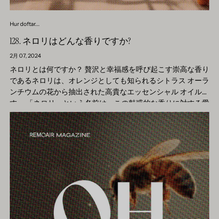
水と組み合わせると、不要な香りを非常にうまくカモフラー
事の次のセクションで、その使用法と利点について詳しく見
ジュする香りスプレーが得られます。 私たちのお気に入りの
てみましょう。 シスタスは何に使われますか? シスタスは、
Hur doftar...
組み合わせ - オゾンとユーカリとムスクの組み合わせ オゾン
主にフレグランスやアロマセラピーなど、さまざまな分野で
はユーカリやムスクの香りとよく合います。この組み合わせ
128. ネロリはどんな香りですか?
使用される多用途の植物です。その豊かでバルサミコの香り
により、雨上がりの森の散歩を思わせる魅惑的でさわやかな
は、香水、香りのキャンドル、その他の香りのする製品の人
2月 07, 2024
香り体験が生まれます。ユーカリがフレッシュでさわやかな
気の成分です。 cistus の最も一般的な用途のいくつかを次に
ネロリとは何ですか？ 贅沢と幸福感を呼び起こす崇高な香り
ノートをもたらし、ムスクが香りに暖かく官能的な側面を加
示します。 1. 香水:シスタス オイルは、その深くて温かい香
であるネロリは、オレンジとしても知られるシトラス オーラ
えます。これらのフレグランスが調和してバランスの取れた
りの特徴により、香水のベースノートとしてよく使用されま
ンチウムの花から抽出された高貴なエッセンシャル オイルで
組成を形成し、感覚を刺激し、穏やかで幸福感をもたらしま
す。ハーブや柑橘類のほのかな香りが香水に独特の次元を加
す。 「ネロリ」という名前は、この魅惑的な香りに対する愛
す。オゾンは、新鮮さと純粋さを思い起こさせる香りであ
え、官能的で魅惑的なものにします。 2. 家庭用フレグランス
がその名前と名声を与えたイタリアのネロラ王女に由来して
り、フレグランスの世界でますます人気が高まっています。
製品:シスタス オイルは、その持続性と強烈な香りのおかげ
います。私にとってネロリへの魅力は、香水製造のかなり早
その独特の香りのプロファイルと気分にプラスの影響を与え
で、香り付きキャンドル、香り付きスティック、香り付きス
い段階から始まりました。ネロリは、香りを精製し、香りに
るため、香り付きキャンドル、香り付きスティック、香り付
プレーの人気の成分でもあります。シスタスの香りのキャン
特徴を与えるユニークな特性を正確に作り出すことができる
きスプレーとして人気があります。オゾンは、不要な臭いを
ドルは、部屋に心地よくリラックスした雰囲気を広げ、リラ
非常に贅沢なオイルです。 このエッセンシャルオイルは、オ
中和し、新鮮で清潔な雰囲気を作り出す能力があるため、家
クゼーションや瞑想の瞬間に落ち着く環境を作り出すのに最
レンジの木の白い花から慎重な蒸留プロセスを経て抽出され
をリフレッシュし、気分を高揚させるのに最適な多用途の香
適です。 3. アロマセラピー:アロマセラピーでは、シスタス
ます。結果として得られる香りは、フローラルノートと新鮮
りです。
オイルが治療効果を得るために使用されます。心を落ち着か
な柑橘類のタッチが調和して融合したものです。最高で最も
せ、バランスを整える効果があり、リラックスと落ち着きを
純粋なオイルを得るために、花は一年で最も晴れた日に摘み
促進する優れたオイルです。アロマディフューザーに使用し
取られます。これらの摘みたての花は、新鮮な状態で豊富な