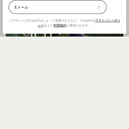
す。 実際、ラベンダーってどんな香りなのでしょうか？ 特
囲気を作り出します。 バニラ: 蜂蜜とバニラを組み合わせる
香りは食欲を刺激し、料理やお菓子作りの感覚を豊かにする
倣することができます。これは、実際のルバーブのような香
にラベンダーは多くの人が知っている香りです。誤解されに
と、クリーミーで魅惑的な香りが生まれます。バニラの甘さ
効果もあります。かぼちゃの香りは味覚体験を向上させるこ
20%
りの分子は、これらの化学フレグランスオイルでも同じであ
くい独自の特徴があります。最初に感じるのは花の香りで
とハチミツの自然な甘さが融合し、リッチでセンシュアルな
割
とで知られており、より豊かで楽しい料理体験を生み出すの
ることを意味します。これらの合成香料は実験室で作成され
引
す。軽くて少し酸味がありますが、それでもとても新鮮で
雰囲気を醸し出します。 ウッディノート: サンダルウッドや
このサイトはhCaptchaによって保護されており、hCaptcha
プライバシーポリ
に役立ちます。 他にかぼちゃに合う香りは何ですか？ 当社
ており、実際のルバーブ植物から抽出されたものではないこ
⎯
シー
および
利用規約
が適用されます。
す。濃縮した形では強くてペッパーのような味わいですが、
シダーなどのウッディな香りも蜂蜜とよく合います。これら
のフレグランス Pumkin Spice を他のフレグランスと混ぜる
定
とに注意することが重要です。フレグランスオイルに対する
私たちはそのように感じられるべきではないと考えていま
の香りは蜂蜜に暖かく素朴な雰囲気を加え、より没入感のあ
期
ことはお勧めしません。香りはすでに非常に複雑で豊かでス
私たちの考え方については、「 037. フレグランスオイルそ
す。バルサミコの香りと調和する甘い含みを持ち、ハーブの
る雰囲気を作り出します。 これらは組み合わせのほんの一例
購
パイシーで、多すぎます。ただし、その構造をよりよく理解
れともエッセンシャルオイル? 」の記事で詳しく説明してい
読
香りがするはずです。植物の茎や葉に触れると、同じ性質を
にすぎず、さまざまな香りを試して家の中に完璧な雰囲気を
するために、私たちがそれを作るときにどの香りを混ぜるこ
者
ます。 当社のルバーブオイルは、使用する製品に合わせて慎
感じますが、さらに微妙になる場合があります。その香りは
作り出す可能性は無数にあります。ぜひさまざまな組み合わ
とを選択したかについて教えてください。 シナモン：かぼち
に
重に製造されています。フタル酸エステル類、毒素、発がん
松や松の木に何かを当てることもあります。タイムを食べる
せを試して、自分のお気に入りを見つけてください。
な
ゃの香りとシナモンを混ぜ合わせた、かわいらしい伝統的な
性物質、ホルモンかく乱物質は含まれません。何かが天然だ
る
こともありました。 ラベンダーの香りは、香りが持つ 3 つの
秋の雰囲気を与えます。温かくスパイシーな香りがカボチャ
からといって、それが体に良いというわけではありません。
段階に分けて説明することもできます。トップノート、ベー
の自然な香りを引き立て、心地よい雰囲気を作り出します。
同様に、化学物質についても当てはまります。何かが化学的
スノート、ハートノート。このようにして、ラベンダーがそ
バニラ: かぼちゃとバニラの組み合わせは、幸福感と安らぎ
に作られたからといって、それが体に悪いというわけではあ
の独特の香りを得る仕組みの背後にある複雑さが理解できま
を与えるクリーミーで甘い香りを与えます。かぼちゃの香り
りません。 ルバーブってどんな香りがするの？ ルバーブに
す。 トップノート：ラベンダーのトップノートが最初にフレ
に、より繊細で柔らかな印象を与えます。 クローブ：カボチ
は、レモン、青リンゴ、緑の茎を思わせるフレッシュでピリ
ッシュでさわやかな香りをもたらします。ベルガモットやレ
ャの香りとクローブを混ぜることで、エキゾチックでスパイ
ッとした香りがあります。清らかでエネルギーを感じさせ
モンの香りを伴う、明るく柑橘系の香りもあります。これら
シーな香りのプロファイルが得られます。クローブはカボチ
る、生き生きとした爽やかな香りです。ルバーブの香りは、
のトップノートは、ラベンダーの香りとその香りのプロフィ
ャの香りにさらに強烈で力強い音色を与え、暖かく魅力的な
Hur doftar...
使い方や他の香りとの組み合わせによって異なりますが、常
ールに最初のエネルギーと軽やかさを与えます。 ハートノー
雰囲気を生み出すのに役立ちます。 ジンジャー：ジンジャー
に独特で魅力的な特徴を持っています。 トップノート:ルバ
128. 梅はどんな香りですか?
ト:ラベンダーのハートノートはトップノートの後に展開さ
とカボチャは刺激的な組み合わせです。ジンジャーがカボチ