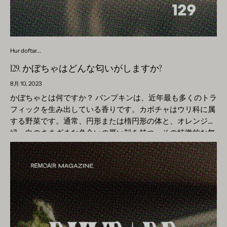
紀に蜂蜜生産が工業化され始め、ミツバチは特別な蜂蜜ステ
効果が得られます。ネロリの使用方法に関係なく、その魅惑
ーションに移動されました。現在でもハチミツは人気があ
的な香りと治療効果は、穏やかで幸福、調和のとれた雰囲気
り、食品としてだけでなくさまざまな化粧品にも使用されて
を作り出すのに役立ちます。 だから私たちはネロリの影響を
います。 蜂蜜が香料として使われ始めたのはいつですか? 蜂
受けることができるのです ネロリは、その崇高な香りと治療
蜜の香りとしての使用の歴史は古く、古代文明にまで遡るこ
Hur doftar...
効果があり、体と心の両方に良い影響を与えることができま
とができます。蜂蜜はその自然な甘さと心地よい香りが古く
す。この素晴らしい香りの影響を受けるいくつかの方法を次
129. かぼちゃはどんな匂いがしますか?
から珍重されており、フレグランスや香水の魅力的な原料と
に示します。 リラクゼーションと落ち着きを促進します ネ
なってきました。 古代エジプトでは、蜂蜜は化粧品や香水に
8月 10, 2023
ロリは、リラックスと落ち着きを促進する能力で知られてい
使用されていました。ハチミツは容易に入手でき、自然な香
かぼちゃとは何ですか？ パンプキンは、近年最も多くのトラ
ます。穏やかな花の香りは私たちの感覚を落ち着かせる効果
りを持っていたため、さまざまなフレグランスブレンドやボ
フィックを生み出している香りです。カボチャはウリ科に属
があり、ストレスや不安を軽減します。ネロリオイルを吸入
ディローションを作るための人気の原料となりました。 古代
する野菜です。通常、円形または楕円形の体と、オレンジ、
したり、アロマテラピーに使用したりすることで、心の平安
には、蜂蜜は衣服や部屋の香り付けにも使用されていまし
緑、白のさまざまな色合いの厚い殻を持つ、その特徴的な無
と幸福を促進するリラックスした雰囲気を作り出すことがで
た。蜂蜜の甘く心地よい香りは魅力的であると考えられ、心
限の多様性で知られています。カボチャは秋によく食べら
きます。 気分を改善する ネロリの香りは気分を良くする効
地よい雰囲気を作り出し、贅沢なタッチを加えるために使用
れ、ハロウィーンに関連して料理や飾りによく使われます。
果もあるといわれています。さわやかでフローラルな香りが
されました。 歴史を通じて、蜂蜜の香料としての使用は洗練
香水業界やフレグランスの世界でカボチャの香りを使用する
気分を高揚させ、憂鬱や不安の感情を軽減します。香りのキ
され、発展してきました。調香師やフレグランスクリエイタ
ことは、近年ますます人気が高まっています。この傾向は、
ャンドルやアロマセラピーにネロリオイルを使用すると、気
ーは、ハチミツをさまざまなフレグランス組成物の重要な成
人気のドリンク「パンプキン スパイス ラテ」に関連したア
分を高揚させ、喜びと調和の感覚を生み出す簡単な方法で
分として使用するために、ハチミツの香りを抽出して強化す
メリカの影響から強くなりました。したがって、缶はカボチ
す。 心を刺激する ネロリオイルは私たちの感覚をリフレッ
るさまざまな方法を実験してきました。 はちみつの香り、何
ャの香りであり、秋やハロウィーンや感謝祭などのお祭りと
シュし、刺激する効果があります。柑橘系の香りは精神の明
に良いのでしょう？ ハチミツの香りは、フレグランスや香水
強く結びついています。 焼きたてのパンプキンパイ、スパイ