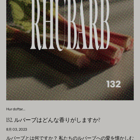
晰さと集中力を高めるのに役立ち、勉強中や仕事中に使用す
業界で暖かく魅力的な香りを作り出すために使用されます。
シーなパンプキンクッキー、温かいパンプキンスープの香り
るのに最適なオイルです。ネロリの香りは疲労を軽減し、エ
蜂蜜の香りは自然な甘さと心地よさを連想させます。蜂蜜の
は秋の味覚として人気があり、カボチャの香りは伝統的に料
ネルギーレベルを高める効果もあり、長時間の注意力と集中
香りは、香水に甘く魅惑的な香りを与えるフレグランス組成
理やベーキングと結びついています。人々が香水や化粧品の
力を維持しやすくします。要約すると、ネロリは、リラック
物のノートとしてよく使用されます。シャワージェル、ボデ
香りを実験し始めて初めて、カボチャの香りが特別で望まし
スや落ち着きの促進から気分の改善や感覚の刺激まで、私た
ィローション、リップクリームなどのさまざまな化粧品にも
い雰囲気を作り出すために使用され始めました。 カボチャの
ちの健康にさまざまなプラスの効果をもたらします。ネロリ
使用でき、自然で心地よい香り体験を提供します。 蜂蜜って
香りが香水の世界にいつ導入されたかを正確に判断すること
を日常生活に組み込むことで、心と身体の両方に利益をもた
どんな匂いがするの？ 蜂蜜には、甘くて暖かく、わずかに花
は困難ですが、人気が高まり始めたのは 2000 年代初頭でし
らす、穏やかで喜び、幸福な雰囲気を作り出すことができま
のような独特の香りがあります。香りは蜜源によって異な
た。調香師や調香師は、カボチャの香りの温かくスパイシー
す。 ネロリを使用するための実践的なヒント 1. ネロリ入りの
り、はちみつの香りプロファイルに異なるニュアンスを与え
な特徴を再現するために、さまざまな成分と組み合わせを実
香り付きキャンドル： ペトリコール、 アンビエンス、...
ます。ミツバチが訪れた植物によっては、香りに花やハーブ
験し始めました。 以来、カボチャの香りは香水業界で秋のカ
の香りが含まれる場合があります。 トップノート：蜂蜜のト
ラーパレットや風味を思い起こさせる香りを作るために使用
ップノートは香りの第一印象を与え、最初の甘くフルーティ
されてきました。それは心地よく暖かい感情を連想させる香
ーな香りを構成します。蜂蜜のトップノートは明るく生き生
りであり、フレグランス組成物の魅力的な成分となっていま
きとしたもので、柑橘類やアプリコットや洋ナシなどのフル
す。 かぼちゃの香りは何に使われますか？ カボチャの香り
ーティーなノートの香りが漂います。これらのトップノート
は、フレグランス業界で暖かく心地よい香りを作り出すため
Hur doftar...
は、蜂蜜の香りをフレッシュでエネルギッシュに導きます。
に使用されています。かぼちゃの香りが秋を感じさせ、心地
ハートノート:蜂蜜のハートノートはトップノートの後に展
132. ルバーブはどんな香りがしますか?
よい雰囲気を醸し出します。フレグランス オイルでは、カボ
開し、フレグランスに個性と複雑さを与えます。蜂蜜のハー
チャの香りを使用して、ほのかにスパイシーなノートを伴う
8月 03, 2023
トノートは、よりフローラルで強烈なものになります。ジャ
温かく甘いノートを与えます。 カボチャから直接抽出できる
ルバーブとは何ですか？ 私たちのルバーブへの愛を懐かしむ