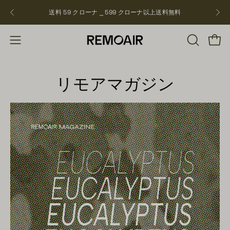
飛
送料 59 クローナ ⎯ 599 クローナ以上
送料無料
NEW
ば
す
検
ショ
ナ
索
ビ
バ
ゲ
リモアマガジン
ー
ー
を
シ
開
ョ
く
ン
を
開
く