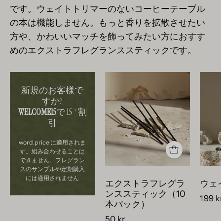
です。ウェイトトリマーのないコーヒーテーブル
の本は機能しません。もっと香りを拡散させたい
方や、かわいいマッチを飾ってみたい方におすす
めのエクストラフレグランススティックです。
svarta
新規のお客様で
doftstickor
すか?
ligger
WELCOME15
で 15
割
%
vackert
引
på
bitar
word.price に適用されま
av
す。組み合わせることは
できません。フレグラン
krossad
スのサンプルや定期購入
betong.
には適用されません
エクストラフレグラ
ウェ
ンススティック（10
199 k
本パック）
50 kr