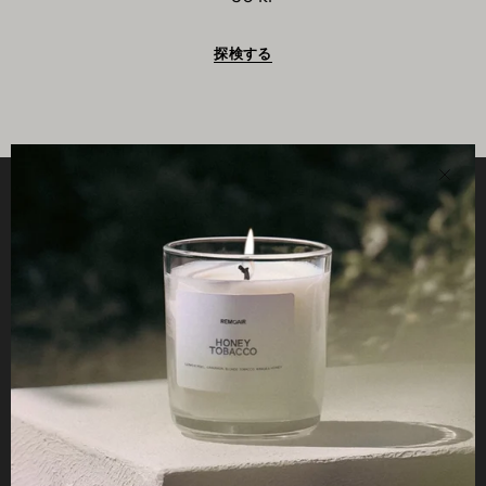
探検する
近
役立つ
い
STUDIO
仕事
Reseller