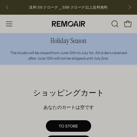
飛
送料 59 クローナ ⎯ 599 クローナ以上
送料無料
NEW
ば
す
検
ショ
ナ
索
ビ
Holiday Season
バ
ゲ
ー
ー
The studio will be closed from June 12th to July 1st. All orders received
を
after June 12th will not be shipped until July 2nd.
シ
開
ョ
く
ン
を
ショッピングカート
開
く
あなたのカートは空です
TO STORE