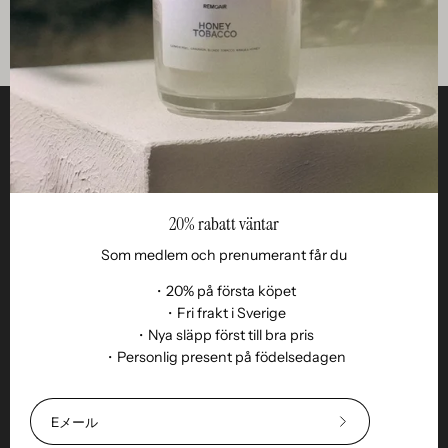
役立つ
STUDIO
20% rabatt väntar
仕事
Som medlem och prenumerant får du
Reseller
・20% på första köpet
・Fri frakt i Sverige
・Nya släpp först till bra pris
・Personlig present på födelsedagen
20%
割