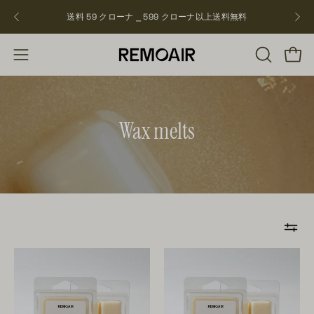
飛
送料 59 クローナ ⎯ 599 クローナ以上
送料無料
NEW
ば
す
検
ショ
ナ
索
ビ
バ
ゲ
ー
ー
Wax melts
を
シ
開
ョ
く
ン
を
開
く
After
Jasmine
Rain
Hinoki
veganska
⎯
doftkakor
wax