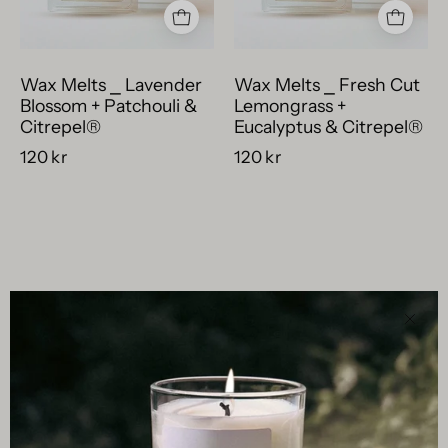
myggmedel
och
Citrepel®,
veganska
skimrande
doftkakor
Wax Melts ⎯ Lavender
Wax Melts ⎯ Fresh Cut
doftvax
i
Blossom + Patchouli &
Lemongrass +
för
vax.
Citrepel®
Eucalyptus & Citrepel®
aromalampa.
120 kr
120 kr
近
い