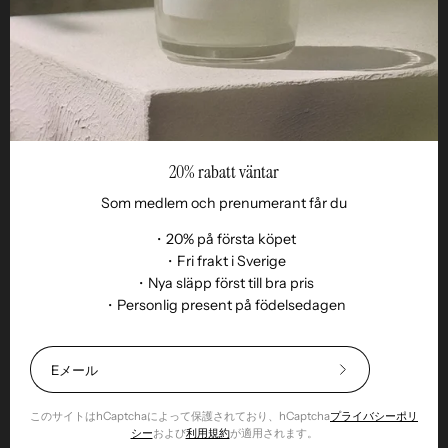
Reseller
20% rabatt väntar
Som medlem och prenumerant får du
・20% på första köpet
・Fri frakt i Sverige
・Nya släpp först till bra pris
言
・Personlig present på födelsedagen
JA
語
© 2026,
Remoair
.
無断転載を禁じます
Shopify
.
購入条件
サブスクリプション
持続可能性
配達
返品・交換
誠実さ
クッ
20%
キー
返却物
割
引
このサイトはhCaptchaによって保護されており、hCaptcha
プライバシーポリ
⎯
シー
および
利用規約
が適用されます。