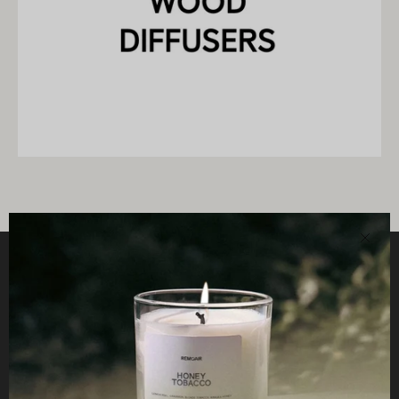
近
い
役立つ
STUDIO
仕事