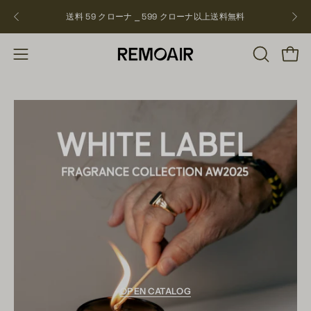
飛
送料 59 クローナ ⎯ 599 クローナ以上
送料無料
NEW
ば
す
検
ショ
ナ
索
ビ
バ
ゲ
ー
ー
を
シ
開
ョ
く
ン
を
開
く
OPEN CATALOG