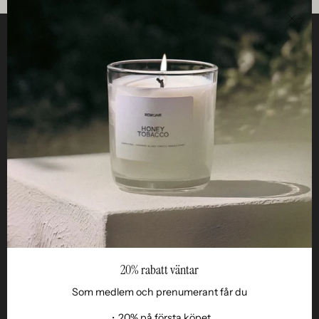
近
い
役立つ
STUDIO
仕事
Reseller
20% rabatt väntar
Som medlem och prenumerant får du
・20% på första köpet