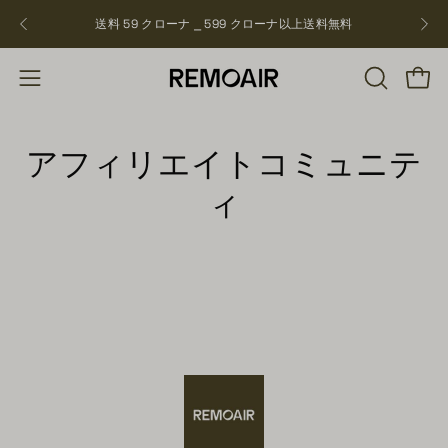
飛
送料 59 クローナ ⎯ 599 クローナ以上
送料無料
NEW
ば
す
検
ショ
ナ
索
ビ
バ
ゲ
アフィリエイトコミュニテ
ー
ー
を
ィ
シ
開
ョ
く
ン
を
開
く