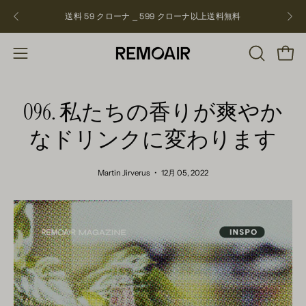
飛
送料 59 クローナ ⎯ 599 クローナ以上
送料無料
NEW
ば
す
検
ショ
ナ
索
ビ
バ
ゲ
096. 私たちの香りが爽やか
ー
ー
を
なドリンクに変わります
シ
開
ョ
く
ン
Martin Jirverus
12月 05, 2022
を
開
く