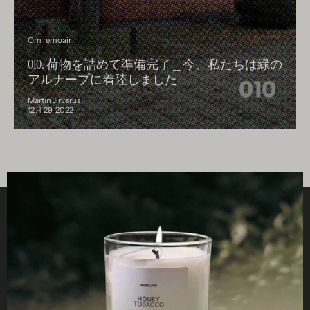
Om remoair
010. 荷物を詰めて準備完了 ⎯ 今、私たちは緑の
アルナープに着陸しました
Martin Jirverus
12月 29, 2022
近
い
役立つ
STUDIO
仕事