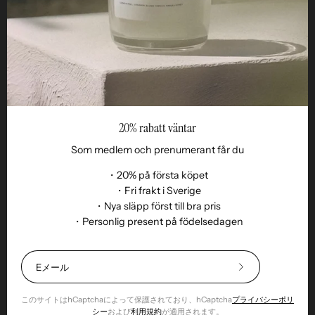
Reseller
20% rabatt väntar
Som medlem och prenumerant får du
・20% på första köpet
・Fri frakt i Sverige
・Nya släpp först till bra pris
言
・Personlig present på födelsedagen
JA
語
© 2026,
Remoair
.
無断転載を禁じます
Shopify
.
購入条件
サブスクリプション
持続可能性
配達
返品・交換
誠実さ
クッ
20%
キー
返却物
割
引
このサイトはhCaptchaによって保護されており、hCaptcha
プライバシーポリ
⎯
シー
および
利用規約
が適用されます。