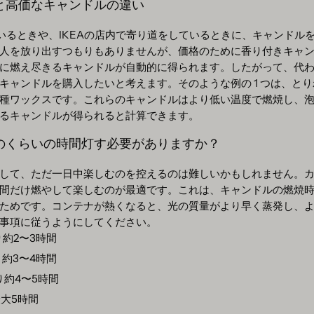
と高価なキャンドルの違い
んでいるときや、IKEAの店内で寄り道をしているときに、キャンドル
人を放り出すつもりもありませんが、価格のために香り付きキャ
に燃え尽きるキャンドルが自動的に得られます。したがって、代
キャンドルを購入したいと考えます。そのような例の 1 つは、と
種ワックスです。これらのキャンドルはより低い温度で燃焼し、
るキャンドルが得られると計算できます。
のくらいの時間灯す必要がありますか？
して、ただ一日中楽しむのを控えるのは難しいかもしれません。
間だけ燃やして楽しむのが最適です。これは、キャンドルの燃焼
ためです。コンテナが熱くなると、光の質量がより早く蒸発し、
事項に従うようにしてください。
たり約2〜3時間
たり約3〜4時間
たり約4〜5時間
に最大5時間