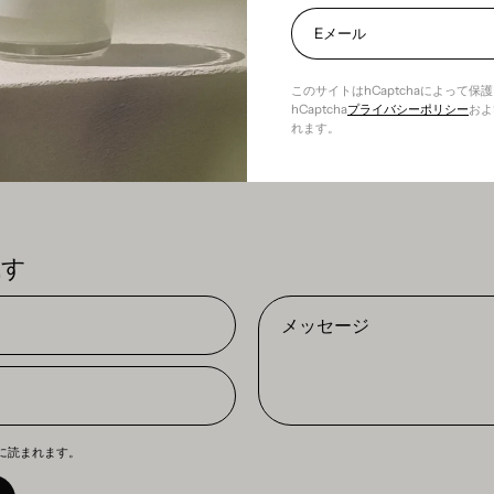
前、燃やす間、燃やした後は、愛とケアを与えてください。細心
す。
このサイトはhCaptchaによって保
hCaptcha
プライバシーポリシー
およ
れます。
残す
メ
ッ
セ
ー
ジ
に読まれます。