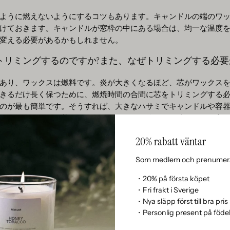
ように燃えないようにするコツもあります。キャンドルの端のワ
けておきます。キャンドルが窓枠の中にある場合は、均一な温度
変える必要があるかもしれません。
トリミングするのですか?また、なぜトリミングする必要
あり、ワックスは燃料です。炎が大きくなるほど、芯がワックス
きるだけ長く保つために、燃焼時間の合間に芯をトリミングする
のが最も簡単です。そうすれば、大きなハサミでキャンドルや容
んだ場合は、黒い芯からすすが付くので、後でよく洗うことを忘
と、芯にキノコや塊ができるのを防ぎます。
20% rabatt väntar
ドルの供給を作成する
Som medlem och prenumera
灯したい場合は、少量のキャンドルを用意するのが最善のヒントで
・20% på första köpet
に異なるキャンドルに火を灯し、その間に他のキャンドルを休ま
・Fri frakt i Sverige
を使用しない場合は、暗く乾燥していても冷たくないナチュラル
・Nya släpp först till bra pris
・Personlig present på föd
ドルの寿命を延ばす簡単なヒント