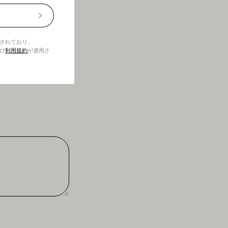
の注意を払うほど、よ
20%
割
引
護されており、
⎯
び
利用規約
が適用さ
定
期
購
読
者
に
な
る