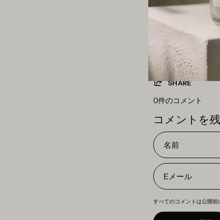
キャンドルを燃やす
り良い光が得られま
カテゴリー:
GUIDE
SHARE
0件のコメント
コメントを
名
前
E
メ
ー
すべてのコメントは公開前
ル