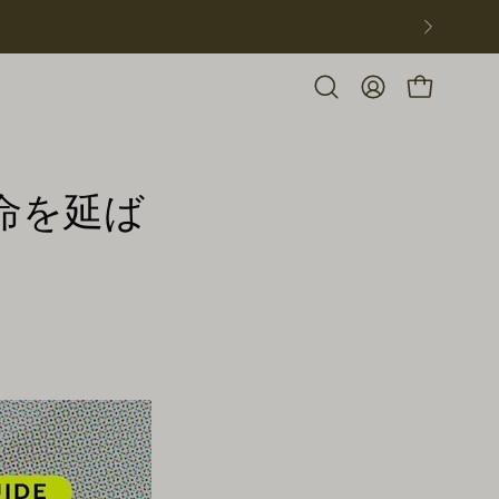
検
私
ショッピング
索
の
バ
ア
ー
カ
を
ウ
開
ン
寿命を延ば
く
ト