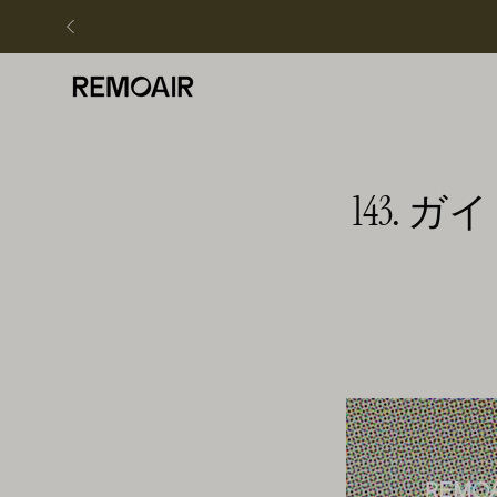
飛
ば
す
143.