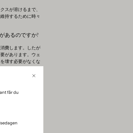
ックスが溶けるまで、
を維持するために時々
があるのですか?
を消費します。したが
必要があります。ウェ
器を壊す必要がなくな
れないでください。
近
い
nt får du
す。そうすれば、1
せることができます。
ワックスキャンドルが
elsedagen